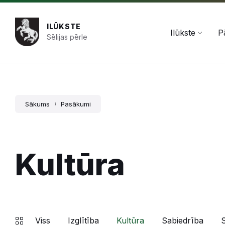
Pāriet
Skip
Skip
+371 654 478 50
pasts@ilukste.lv
uz
to
to
saturu
main
footer
ILŪKSTE
navigation
Ilūkste
P
Sēlijas pērle
Sākums
Pasākumi
Kultūra
Viss
Izglītība
Kultūra
Sabiedrība