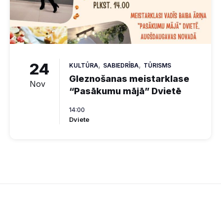
24
,
,
KULTŪRA
SABIEDRĪBA
TŪRISMS
Gleznošanas meistarklase
Nov
“Pasākumu mājā” Dvietē
14:00
Dviete