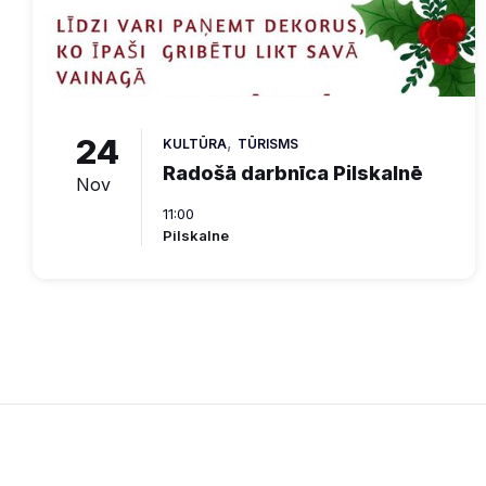
24
,
KULTŪRA
TŪRISMS
Radošā darbnīca Pilskalnē
Nov
11:00
Pilskalne