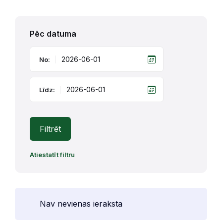
Pēc datuma
No:
Līdz:
Filtrēt
Atiestatīt filtru
Nav nevienas ieraksta