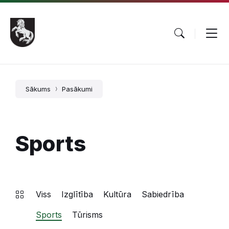
Pāriet
Skip
Skip
uz
to
to
saturu
main
footer
navigation
Sākums
Pasākumi
Sports
Viss
Izglītība
Kultūra
Sabiedrība
Sports
Tūrisms