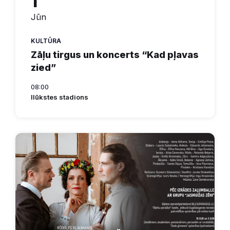
1
Jūn
KULTŪRA
Zāļu tirgus un koncerts “Kad pļavas
zied”
08:00
Ilūkstes stadions