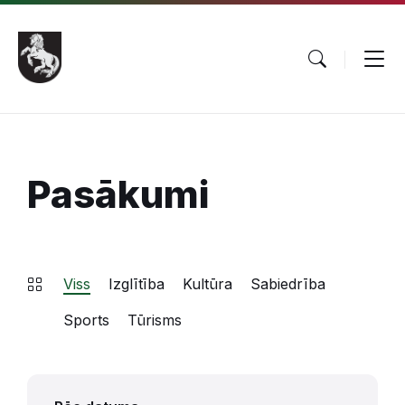
Pāriet
Skip
Skip
uz
to
to
saturu
main
footer
navigation
Pasākumi
Viss
Izglītība
Kultūra
Sabiedrība
Sports
Tūrisms