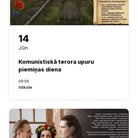
14
Jūn
Komunistiskā terora upuru
piemiņas diena
09:00
Ilūkste