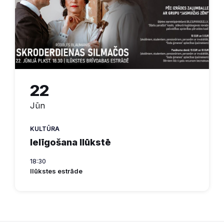
22
Jūn
KULTŪRA
Ielīgošana Ilūkstē
18:30
Ilūkstes estrāde