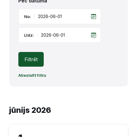
Pēc datuma
No:
Līdz:
Filtrēt
Atiestatīt filtru
jūnijs 2026