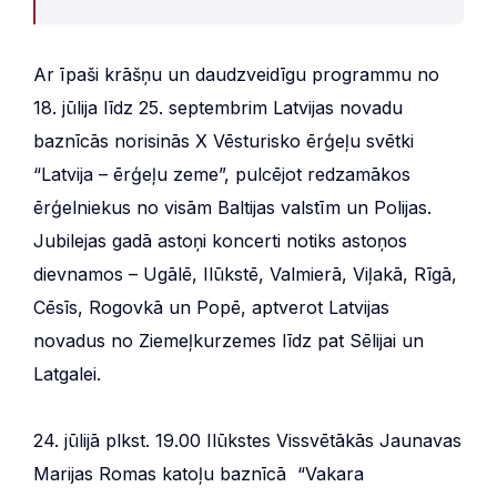
Ar īpaši krāšņu un daudzveidīgu programmu no
18. jūlija līdz 25. septembrim Latvijas novadu
baznīcās norisinās X Vēsturisko ērģeļu svētki
“Latvija – ērģeļu zeme”, pulcējot redzamākos
ērģelniekus no visām Baltijas valstīm un Polijas.
Jubilejas gadā astoņi koncerti notiks astoņos
dievnamos – Ugālē, Ilūkstē, Valmierā, Viļakā, Rīgā,
Cēsīs, Rogovkā un Popē, aptverot Latvijas
novadus no Ziemeļkurzemes līdz pat Sēlijai un
Latgalei.
24. jūlijā plkst. 19.00 Ilūkstes Vissvētākās Jaunavas
Marijas Romas katoļu baznīcā “Vakara