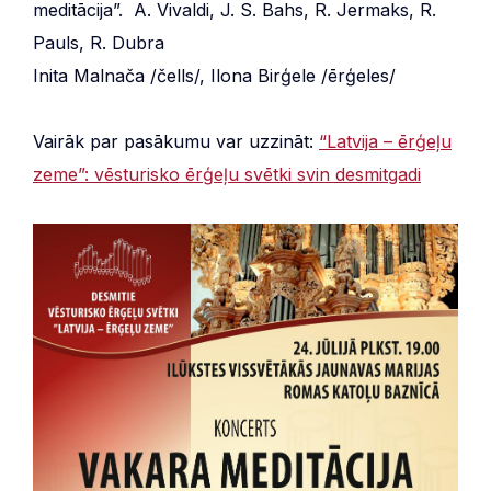
meditācija”. A. Vivaldi, J. S. Bahs, R. Jermaks, R.
Pauls, R. Dubra
Inita Malnača /čells/, Ilona Birģele /ērģeles/
Vairāk par pasākumu var uzzināt:
“Latvija – ērģeļu
zeme”: vēsturisko ērģeļu svētki svin desmitgadi