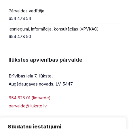
Pārvaldes vadītāja
654 478 54
Iesniegumi, informācija, konsultācijas (VPVKAC)
654 478 50
Ilūkstes apvienības pārvalde
Brīvības iela 7, Ilūkste,
Augšdaugavas novads, LV-5447
654 625 01 (lietvede)
parvalde@ilukste.lv
Sīkdatņu iestatījumi