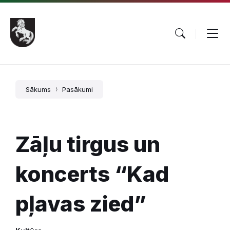
Pāriet
Skip
Skip
uz
to
to
saturu
main
footer
navigation
Sākums
Pasākumi
Zāļu tirgus un
koncerts “Kad
pļavas zied”