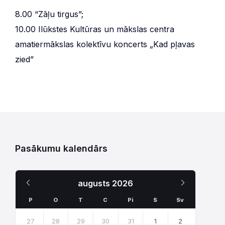
8.00 “Zāļu tirgus”;
10.00 Ilūkstes Kultūras un mākslas centra
amatiermākslas kolektīvu koncerts „Kad pļavas
zied”
Pasākumu kalendārs
Iepriekšējais
Nākamais
augusts
2026
Mēnesis
Mēnesis
P
O
T
C
Pi
S
Sv
Skip
calendar
27
28
29
30
31
1
2