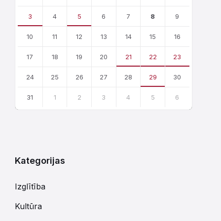
days
3
4
5
6
7
8
9
10
11
12
13
14
15
16
17
18
19
20
21
22
23
24
25
26
27
28
29
30
31
1
2
3
4
5
6
Atgriezties
uz
kalendārajām
dienām
Kategorijas
Izglītība
Kultūra