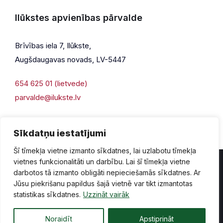
Ilūkstes apvienības pārvalde
Brīvības iela 7, Ilūkste,
Augšdaugavas novads, LV-5447
654 625 01 (lietvede)
parvalde@ilukste.lv
Sīkdatņu iestatījumi
Šī tīmekļa vietne izmanto sīkdatnes, lai uzlabotu tīmekļa
vietnes funkcionalitāti un darbību. Lai šī tīmekļa vietne
darbotos tā izmanto obligāti nepieciešamās sīkdatnes. Ar
Jūsu piekrišanu papildus šajā vietnē var tikt izmantotas
Privātuma politika
Piekļūstamība
Lapas karte
statistikas sīkdatnes.
Uzzināt vairāk
Vecā mājaslapas versija
Noraidīt
Apstiprināt
© 2026 Ilūkste, publicētā satura visas tiesības aizsargātas.