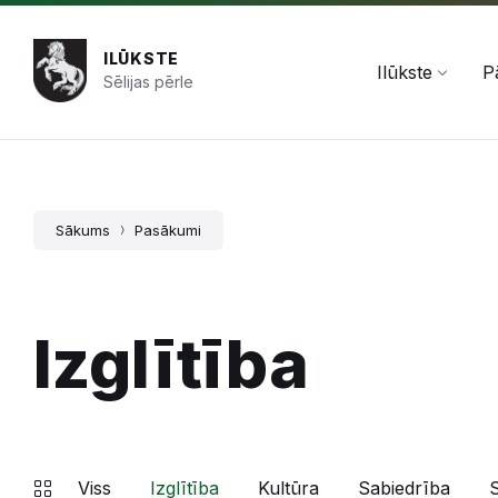
Pāriet
Skip
Skip
+371 654 478 50
pasts@ilukste.lv
uz
to
to
saturu
main
footer
ILŪKSTE
navigation
Ilūkste
P
Sēlijas pērle
Sākums
Pasākumi
Izglītība
Viss
Izglītība
Kultūra
Sabiedrība