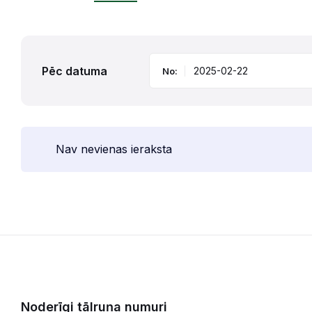
Pēc datuma
No:
Nav nevienas ieraksta
Noderīgi tālruņa numuri