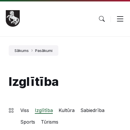
Pāriet
Skip
Skip
uz
to
to
saturu
main
footer
navigation
Sākums
Pasākumi
Izglītība
Viss
Izglītība
Kultūra
Sabiedrība
Sports
Tūrisms