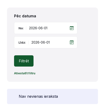
Pēc datuma
No:
Līdz:
Filtrēt
Atiestatīt filtru
Nav nevienas ieraksta