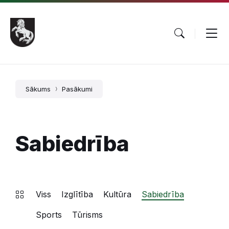
Pāriet
Skip
Skip
uz
to
to
saturu
main
footer
navigation
Sākums
Pasākumi
Sabiedrība
Viss
Izglītība
Kultūra
Sabiedrība
Sports
Tūrisms