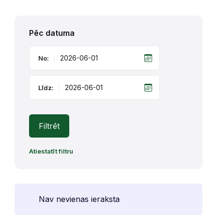
Pēc datuma
No:
Līdz:
Filtrēt
Atiestatīt filtru
Nav nevienas ieraksta