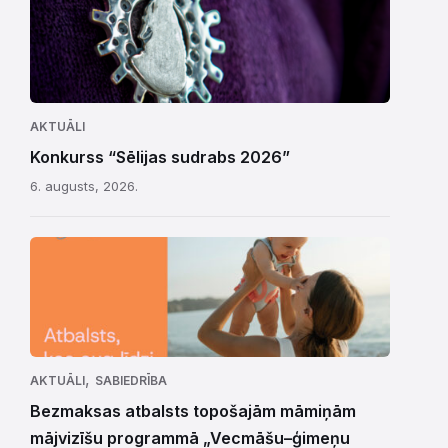
AKTUĀLI
Konkurss “Sēlijas sudrabs 2026”
6. augusts, 2026.
,
AKTUĀLI
SABIEDRĪBA
Bezmaksas atbalsts topošajām māmiņām
mājvizīšu programmā „Vecmāšu–ģimeņu