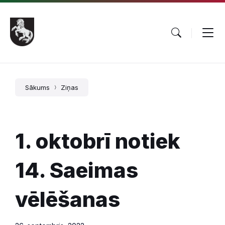
Pāriet
Skip
Skip
uz
to
to
saturu
main
footer
navigation
Sākums
Ziņas
1. oktobrī notiek
14. Saeimas
vēlēšanas