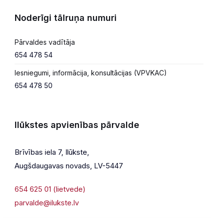
Noderīgi tālruņa numuri
Pārvaldes vadītāja
654 478 54
Iesniegumi, informācija, konsultācijas (VPVKAC)
654 478 50
Ilūkstes apvienības pārvalde
Brīvības iela 7, Ilūkste,
Augšdaugavas novads, LV-5447
654 625 01 (lietvede)
parvalde@ilukste.lv