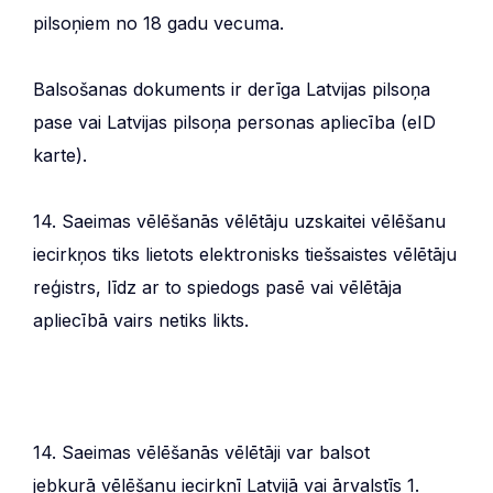
pilsoņiem no 18 gadu vecuma.
Balsošanas dokuments ir derīga Latvijas pilsoņa
pase vai Latvijas pilsoņa personas apliecība (eID
karte).
14. Saeimas vēlēšanās vēlētāju uzskaitei vēlēšanu
iecirkņos tiks lietots elektronisks tiešsaistes vēlētāju
reģistrs, līdz ar to spiedogs pasē vai vēlētāja
apliecībā vairs netiks likts.
14. Saeimas vēlēšanās vēlētāji var balsot
jebkurā vēlēšanu iecirknī Latvijā vai ārvalstīs 1.