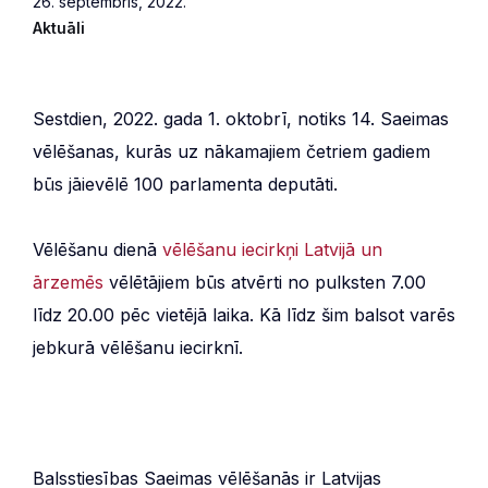
26. septembris, 2022.
Aktuāli
Sestdien, 2022. gada 1. oktobrī, notiks 14. Saeimas
vēlēšanas, kurās uz nākamajiem četriem gadiem
būs jāievēlē 100 parlamenta deputāti.
Vēlēšanu dienā
vēlēšanu iecirkņi Latvijā un
ārzemēs
vēlētājiem būs atvērti no pulksten 7.00
līdz 20.00 pēc vietējā laika. Kā līdz šim balsot varēs
jebkurā vēlēšanu iecirknī.
Balsstiesības Saeimas vēlēšanās ir Latvijas