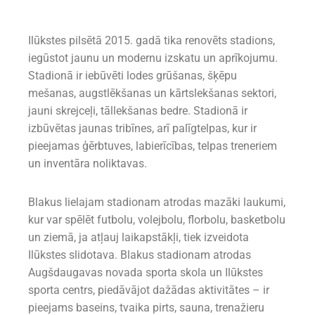
Ilūkstes pilsētā 2015. gadā tika renovēts stadions,
iegūstot jaunu un modernu izskatu un aprīkojumu.
Stadionā ir iebūvēti lodes grūšanas, šķēpu
mešanas, augstlēkšanas un kārtslekšanas sektori,
jauni skrejceļi, tāllekšanas bedre. Stadionā ir
izbūvētas jaunas tribīnes, arī palīgtelpas, kur ir
pieejamas ģērbtuves, labierīcības, telpas treneriem
un inventāra noliktavas.
Blakus lielajam stadionam atrodas mazāki laukumi,
kur var spēlēt futbolu, volejbolu, florbolu, basketbolu
un ziemā, ja atļauj laikapstākļi, tiek izveidota
Ilūkstes slidotava. Blakus stadionam atrodas
Augšdaugavas novada sporta skola un Ilūkstes
sporta centrs, piedāvājot dažādas aktivitātes – ir
pieejams baseins, tvaika pirts, sauna, trenažieru