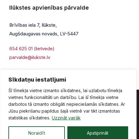
Ilūkstes apvienības pārvalde
Brīvības iela 7, Ilūkste,
Augšdaugavas novads, LV-5447
654 625 01 (lietvede)
parvalde@ilukste.lv
Sīkdatņu iestatījumi
Šī tīmekļa vietne izmanto sīkdatnes, lai uzlabotu tīmekļa
vietnes funkcionalitāti un darbību. Lai šī tīmekļa vietne
darbotos tā izmanto obligāti nepieciešamās sīkdatnes. Ar
Jūsu piekrišanu papildus šajā vietnē var tikt izmantotas
Privātuma politika
Piekļūstamība
Lapas karte
statistikas sīkdatnes.
Uzzināt vairāk
Vecā mājaslapas versija
Noraidīt
Apstiprināt
© 2026 Ilūkste, publicētā satura visas tiesības aizsargātas.