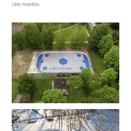
zāle, manēža.