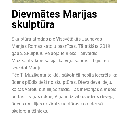
Dievmātes Marijas
skulptūra
Skulptūra atrodas pie Vissvētākās Jaunavas
Marijas Romas katoļu baznīcas. Tā atklāta 2019.
gadā. Skulptūru veidoja tēlnieks Tālivaldis
Muzikants, kurš sacīja, ka viņa sapnis ir bijis reiz
izveidot Mariju.
Pēc T. Muzikanta teiktā, sākotnēji nebija iecerēts, ka
ūdens plūdīs tieši no skulptūras. Dievs deva ideju,
ka tas varētu būt lilijas zieds. Tas ir Marijas simbols
un tas ir viņas rokās, Viņa ir dzīvības ūdens devēja,
ūdens un lilijas nozīmi skulptūras kompleksā
skaidroja tēlnieks.