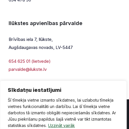
Ilūkstes apvienības pārvalde
Brīvības iela 7, Ilūkste,
Augšdaugavas novads, LV-5447
654 625 01 (lietvede)
parvalde@ilukste.lv
Sīkdatņu iestatījumi
Šī tīmekļa vietne izmanto sīkdatnes, lai uzlabotu tīmekļa
vietnes funkcionalitāti un darbību. Lai šī tīmekļa vietne
darbotos tā izmanto obligāti nepieciešamās sīkdatnes. Ar
Jūsu piekrišanu papildus šajā vietnē var tikt izmantotas
Privātuma politika
Piekļūstamība
Lapas karte
statistikas sīkdatnes.
Uzzināt vairāk