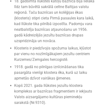
18. gadsimtā Ilūkstes katoļu baznīca bija lielākā
līdz tam būvētā sakrālā celtne Baltijas valstu
reģionā. Taču baznīcas un kolēģijas ēkas
(klosteris) stipri cieta Pirmā pasaules kara laikā,
kad Ilūkste tika pilnībā izpostīta. Padomju vara
neatbalstīja baznīcas atjaunošanu un 1956.
gadā kādreizējās jezuītu baznīcas drupas
uzspridzināja un novāca.
Klosteris ir piedzīvojis spožuma laikus, kļūstot
par vienu no nozīmīgākajiem jezuītu centriem
Kurzemes/Zemgales hercogistē.
1918. gadā no pilnīgas iznīcināšanas tika
pasargāta vienīgi klostera ēka, kurā uz laiku
apmetās dzīvot vairākas ģimenes.
Kopš 2021. gada Ilūkstes jezuītu klostera
komplekss ar baznīcas fragmentiem ir iekļauts
Valsts aizsargājamo kultūras pieminekļu
sarakstā (Nr.9310).