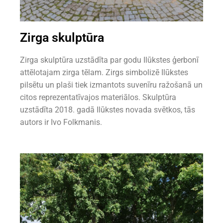
Zirga skulptūra
Zirga skulptūra uzstādīta par godu Ilūkstes ģerbonī
attēlotajam zirga tēlam. Zirgs simbolizē Ilūkstes
pilsētu un plaši tiek izmantots suvenīru ražošanā un
citos reprezentatīvajos materiālos. Skulptūra
uzstādīta 2018. gadā Ilūkstes novada svētkos, tās
autors ir Ivo Folkmanis.