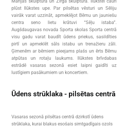
Marijas skulptūra un Zirga skulptūra. Ilūkstei cauri
plūst Ilūkstes upe. Par pilsētas vēsturi un Sēliju
vairāk varat uzzināt, apmeklējot Bērnu un jauniešu
centra seno lietu krātuvi “Sēļu istaba”.
Augšdaugavas novada Sporta skolas Sporta centrā
visu gadu varat baudīt ūdens priekus, sasildīties
pirtī un apmeklēt sāls istabu un trenažieru zāli.
Ģimenēm ar bērniem pieejams plašs un ērts Bērnu
atpūtas un rotaļu laukums. Ilūkstes brīvdabas
estrādē vasaras sezonā esiet laipni gaidīti uz
lustīgiem pasākumiem un koncertiem.
Ūdens strūklaka - pilsētas centrā
Vasaras sezonā pilsētas centrā dzirkstī ūdens
strūklaka, kurai blakus esošais simtgadīgais ozols