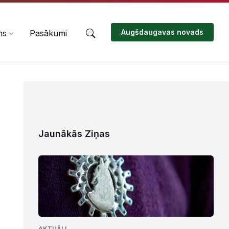
Augšdaugavas novads
ms
Pasākumi
Jaunākās Ziņas
AKTUĀLI