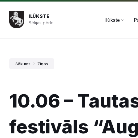
Pāriet
Skip
Skip
+371 654 478 50
pasts@ilukste.lv
uz
to
to
saturu
main
footer
ILŪKSTE
navigation
Ilūkste
P
Sēlijas pērle
Sākums
Ziņas
10.06 – Tauta
festivāls “A