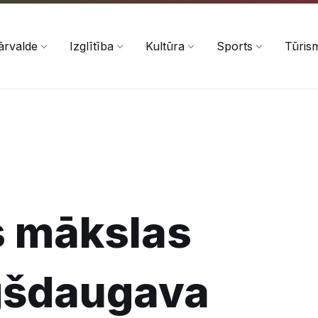
ārvalde
Izglītība
Kultūra
Sports
Tūris
s mākslas
ugšdaugava