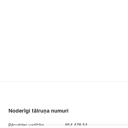
Noderīgi tālruņa numuri
Pārvaldes vadītāja
654 478 54