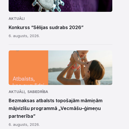
AKTUĀLI
Konkurss “Sēlijas sudrabs 2026”
6. augusts, 2026.
,
AKTUĀLI
SABIEDRĪBA
Bezmaksas atbalsts topošajām māmiņām
mājvizīšu programmā „Vecmāšu–ģimeņu
partnerība”
6. augusts, 2026.