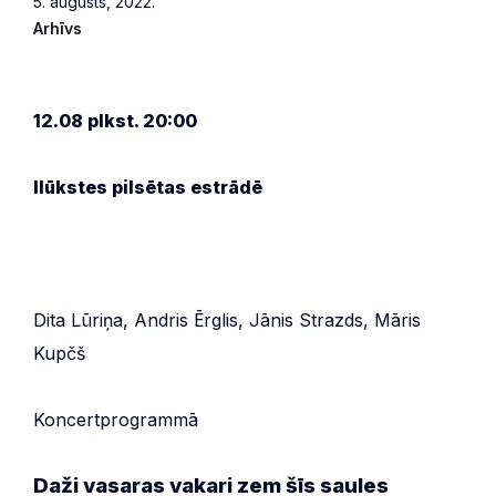
5. augusts, 2022.
Arhīvs
12.08 plkst. 20:00
Ilūkstes pilsētas estrādē
Dita Lūriņa, Andris Ērglis, Jānis Strazds, Māris
Kupčš
Koncertprogrammā
Daži vasaras vakari zem šīs saules