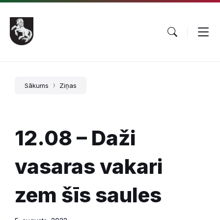
Pāriet
Skip
Skip
uz
to
to
saturu
main
footer
navigation
Sākums
Ziņas
12.08 – Daži
vasaras vakari
zem šīs saules