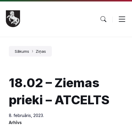
Pāriet
Skip
Skip
uz
to
to
saturu
main
footer
navigation
Sākums
Ziņas
18.02 – Ziemas
prieki – ATCELTS
8. februāris, 2023.
Arhīvs