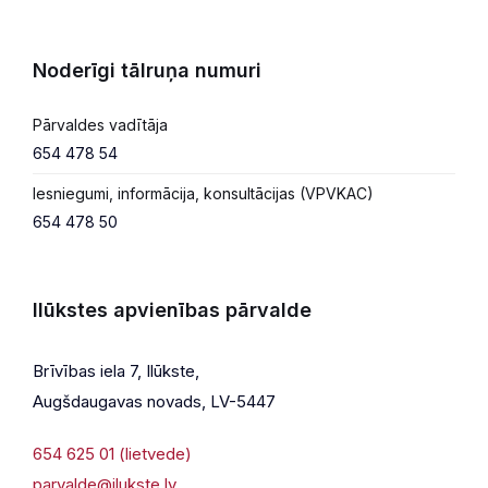
Noderīgi tālruņa numuri
Pārvaldes vadītāja
654 478 54
Iesniegumi, informācija, konsultācijas (VPVKAC)
654 478 50
Ilūkstes apvienības pārvalde
Brīvības iela 7, Ilūkste,
Augšdaugavas novads, LV-5447
654 625 01 (lietvede)
parvalde@ilukste.lv