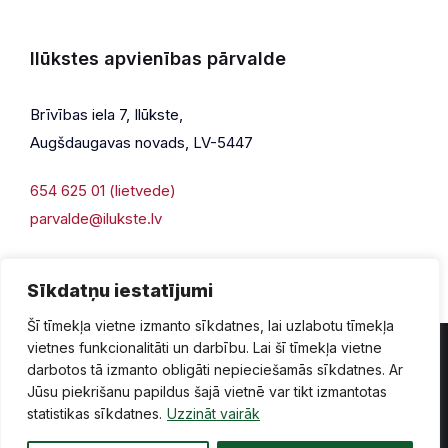
Ilūkstes apvienības pārvalde
Brīvības iela 7, Ilūkste,
Augšdaugavas novads, LV-5447
654 625 01 (lietvede)
parvalde@ilukste.lv
Sīkdatņu iestatījumi
Šī tīmekļa vietne izmanto sīkdatnes, lai uzlabotu tīmekļa
vietnes funkcionalitāti un darbību. Lai šī tīmekļa vietne
darbotos tā izmanto obligāti nepieciešamās sīkdatnes. Ar
Jūsu piekrišanu papildus šajā vietnē var tikt izmantotas
Privātuma politika
Piekļūstamība
Lapas karte
statistikas sīkdatnes.
Uzzināt vairāk
Vecā mājaslapas versija