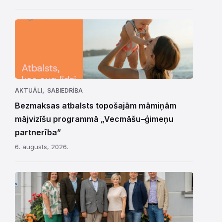
,
AKTUĀLI
SABIEDRĪBA
Bezmaksas atbalsts topošajām māmiņām
mājvizīšu programmā „Vecmāšu–ģimeņu
partnerība”
6. augusts, 2026.