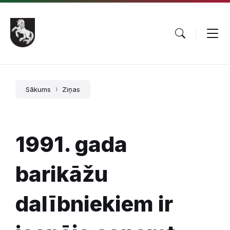
Pāriet
Skip
Skip
uz
to
to
saturu
main
footer
navigation
Sākums
Ziņas
1991. gada
barikāžu
dalībniekiem ir