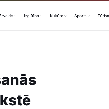
ārvalde
Izglītība
Kultūra
Sports
Tūris
šanās
kstē