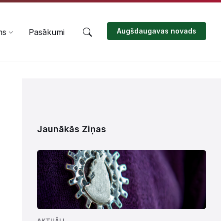
Augšdaugavas novads
ms
Pasākumi
Jaunākās Ziņas
AKTUĀLI