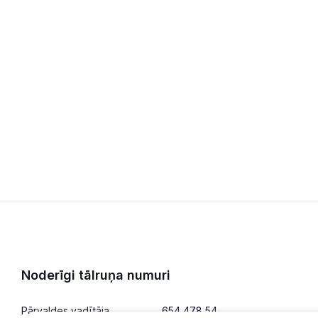
Noderīgi tālruņa numuri
Pārvaldes vadītāja
654 478 54