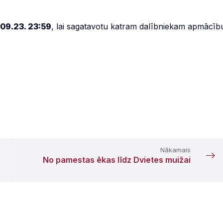
.09.23. 23:59
, lai sagatavotu katram dalībniekam apmācīb
Nākamais
No pamestas ēkas līdz Dvietes muižai