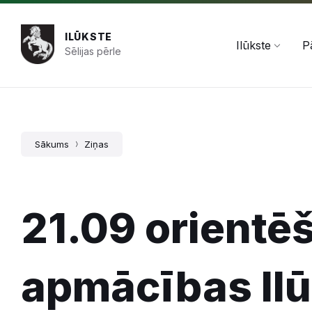
Pāriet
Skip
Skip
+371 654 478 50
pasts@ilukste.lv
uz
to
to
saturu
main
footer
ILŪKSTE
navigation
Ilūkste
P
Sēlijas pērle
Sākums
Ziņas
21.09 orientē
apmācības Ilū