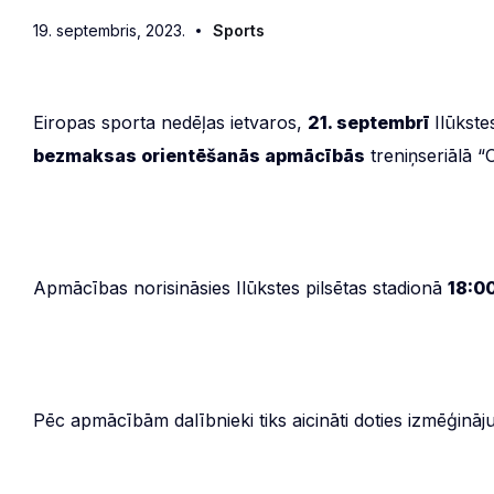
19. septembris, 2023.
Sports
Eiropas sporta nedēļas ietvaros,
21. septembrī
Ilūkstes
bezmaksas orientēšanās apmācībās
treniņseriālā “O
Apmācības norisināsies Ilūkstes pilsētas stadionā
18:00
Pēc apmācībām dalībnieki tiks aicināti doties izmēģināju