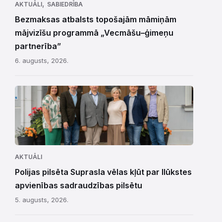
,
AKTUĀLI
SABIEDRĪBA
Bezmaksas atbalsts topošajām māmiņām
mājvizīšu programmā „Vecmāšu–ģimeņu
partnerība”
6. augusts, 2026.
AKTUĀLI
Polijas pilsēta Suprasla vēlas kļūt par Ilūkstes
apvienības sadraudzības pilsētu
5. augusts, 2026.