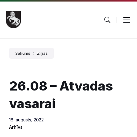
Pāriet
Skip
Skip
uz
to
to
saturu
main
footer
navigation
Sākums
Ziņas
26.08 – Atvadas
vasarai
18. augusts, 2022.
Arhīvs