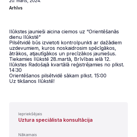
20. marts, 2024.
Arhīvs
Ilūkstes jaunieši aicina ciemos uz “Orientēšanās
dienu Ilūkstē”
Pilsētvidē būs izvietoti kontrolpunkti ar dažādiem
uzdevumiem, kuros noskaidrosim spēcīgākos,
ātrākos, atjautīgākos un precīzākos jauniešus.
Tiekamies Ilūkstē 28.martā, Brīvības ielā 12.
Ilūkstes Radošajā kvartālā reģistrējamies no plkst.
14:30
Orientēšanos pilsētvidē sākam plkst. 15:00
Uz tikšanos Ilūkstē!
Iepriekšējais
Uztura speciālista konsultācija
Nākamais