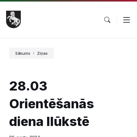
Pāriet
Skip
Skip
uz
to
to
saturu
main
footer
navigation
Sākums
Ziņas
28.03
Orientēšanās
diena Ilūkstē