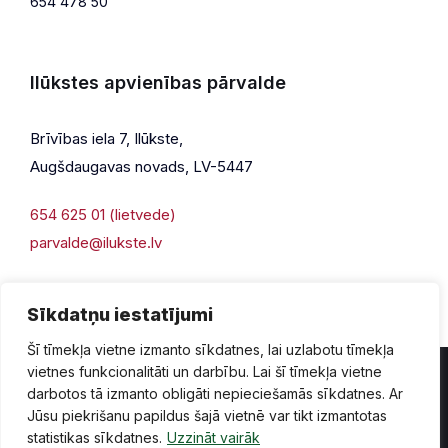
654 478 50
Ilūkstes apvienības pārvalde
Brīvības iela 7, Ilūkste,
Augšdaugavas novads, LV-5447
654 625 01 (lietvede)
parvalde@ilukste.lv
Sīkdatņu iestatījumi
Šī tīmekļa vietne izmanto sīkdatnes, lai uzlabotu tīmekļa
vietnes funkcionalitāti un darbību. Lai šī tīmekļa vietne
darbotos tā izmanto obligāti nepieciešamās sīkdatnes. Ar
Jūsu piekrišanu papildus šajā vietnē var tikt izmantotas
Privātuma politika
Piekļūstamība
Lapas karte
statistikas sīkdatnes.
Uzzināt vairāk