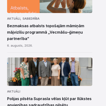
,
AKTUĀLI
SABIEDRĪBA
Bezmaksas atbalsts topošajām māmiņām
mājvizīšu programmā „Vecmāšu–ģimeņu
partnerība”
6. augusts, 2026.
AKTUĀLI
Polijas pilsēta Suprasla vēlas kļūt par Ilūkstes
apvienības sadraudzības pilsētu