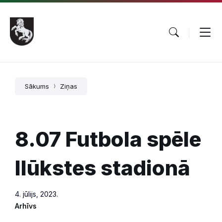
Pāriet
Skip
Skip
uz
to
to
saturu
main
footer
navigation
Sākums
Ziņas
8.07 Futbola spēle
Ilūkstes stadionā
4. jūlijs, 2023.
Arhīvs