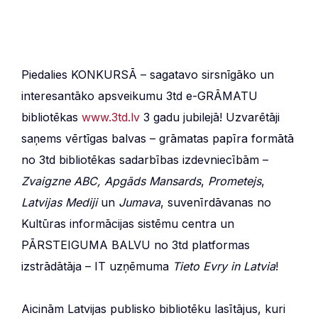
Piedalies KONKURSĀ – sagatavo sirsnīgāko un
interesantāko apsveikumu 3td e-GRĀMATU
bibliotēkas
www.3td.lv
3 gadu jubilejā! Uzvarētāji
saņems vērtīgas balvas – grāmatas papīra formātā
no 3td bibliotēkas sadarbības izdevniecībām –
Zvaigzne ABC,
Apgāds Mansards
,
Prometejs
,
Latvijas Mediji
un
Jumava
, suvenīrdāvanas no
Kultūras informācijas sistēmu centra un
PĀRSTEIGUMA BALVU no 3td platformas
izstrādātāja – IT uzņēmuma
Tieto Evry in Latvia
!
Aicinām Latvijas publisko bibliotēku lasītājus, kuri