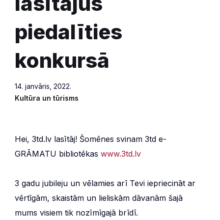
lasītājus
piedalīties
konkursā
14. janvāris, 2022.
Kultūra un tūrisms
Hei, 3td.lv lasītāj! Šomēnes svinam 3td e-
GRĀMATU bibliotēkas
www.3td.lv
3 gadu jubileju un vēlamies arī Tevi iepriecināt ar
vērtīgām, skaistām un lieliskām dāvanām šajā
mums visiem tik nozīmīgajā brīdī.