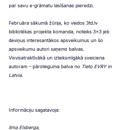
par savu e-grāmatu lasīšanas pieredzi.
Februāra sākumā žūrija, ko veidos 3td.lv
bibliotēkas projekta komanda, noteiks 3×3 jeb
deviņus interesantākos apsveikumus un šo
apsveikumu autori saņems balvas.
Visvisatraktīvākā un izteiksmīgākā sveiciena
autoram – pārsteiguma balva no
Tieto EVRY in
Latvia
.
Informāciju sagatavoja:
Ilma Elsberga,