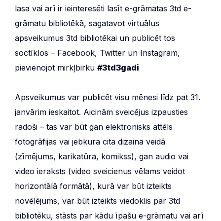
lasa vai arī ir ieinteresēti lasīt e-grāmatas 3td e-
grāmatu bibliotēkā, sagatavot virtuālus
apsveikumus 3td bibliotēkai un publicēt tos
soctīklos – Facebook, Twitter un Instagram,
pievienojot mirkļbirku
#3td3gadi
Apsveikumus var publicēt visu mēnesi līdz pat 31.
janvārim ieskaitot. Aicinām sveicējus izpausties
radoši – tas var būt gan elektronisks attēls
fotogrāfijas vai jebkura cita dizaina veidā
(zīmējums, karikatūra, komikss), gan audio vai
video ieraksts (video sveicienus vēlams veidot
horizontālā formātā), kurā var būt izteikts
novēlējums, var būt izteikts viedoklis par 3td
bibliotēku, stāsts par kādu īpašu e-grāmatu vai arī