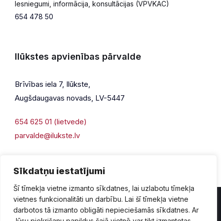
Iesniegumi, informācija, konsultācijas (VPVKAC)
654 478 50
Ilūkstes apvienības pārvalde
Brīvības iela 7, Ilūkste,
Augšdaugavas novads, LV-5447
654 625 01 (lietvede)
parvalde@ilukste.lv
Sīkdatņu iestatījumi
Šī tīmekļa vietne izmanto sīkdatnes, lai uzlabotu tīmekļa
vietnes funkcionalitāti un darbību. Lai šī tīmekļa vietne
darbotos tā izmanto obligāti nepieciešamās sīkdatnes. Ar
Jūsu piekrišanu papildus šajā vietnē var tikt izmantotas