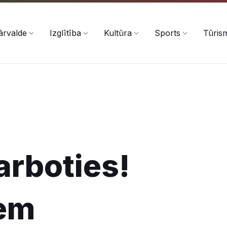
ārvalde
Izglītība
Kultūra
Sports
Tūris
arboties!
iem