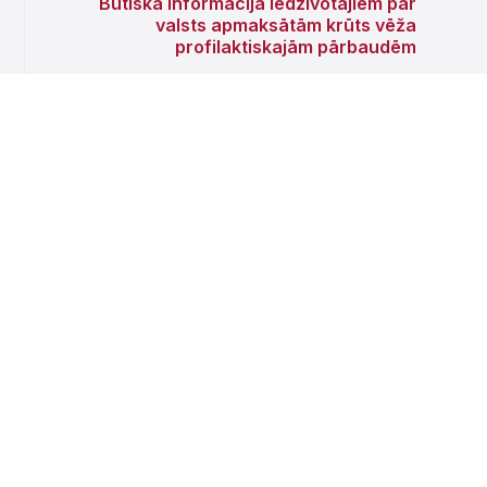
Būtiska informācija iedzīvotājiem par
valsts apmaksātām krūts vēža
profilaktiskajām pārbaudēm