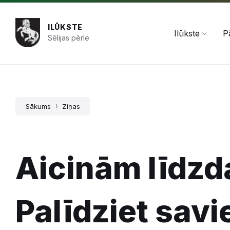
Pāriet
Skip
Skip
+371 654 478 50
pasts@ilukste.lv
uz
to
to
saturu
main
footer
ILŪKSTE
navigation
Ilūkste
P
Sēlijas pērle
Sākums
Ziņas
Aicinām līdzd
Palīdziet sav