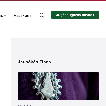
Augšdaugavas novads
ms
Pasākumi
Jaunākās Ziņas
AKTUĀLI