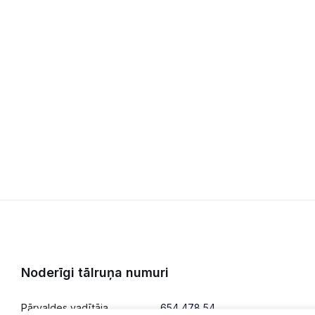
Noderīgi tālruņa numuri
Pārvaldes vadītāja
654 478 54