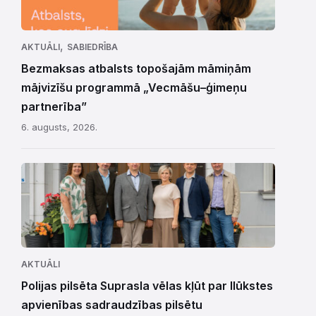
,
AKTUĀLI
SABIEDRĪBA
Bezmaksas atbalsts topošajām māmiņām
mājvizīšu programmā „Vecmāšu–ģimeņu
partnerība”
6. augusts, 2026.
AKTUĀLI
Polijas pilsēta Suprasla vēlas kļūt par Ilūkstes
apvienības sadraudzības pilsētu