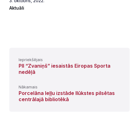
3. oktobris, 2022.
Aktuāli
Iepriekšējais
PII “Zvaniņš” iesaistās Eiropas Sporta
nedēļā
Nākamais
Porcelāna leļļu izstāde Ilūkstes pilsētas
centrālajā bibliotēkā