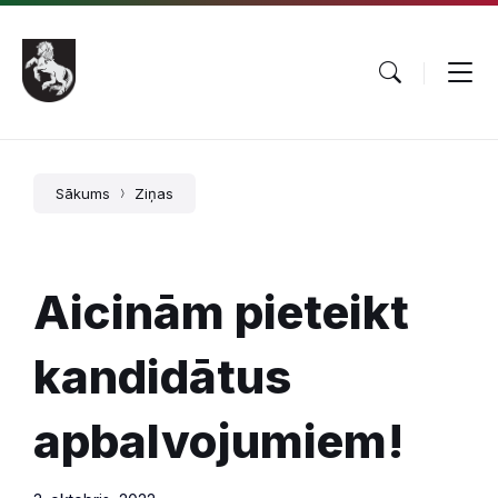
Pāriet
Skip
Skip
uz
to
to
saturu
main
footer
navigation
Sākums
Ziņas
Aicinām pieteikt
kandidātus
apbalvojumiem!