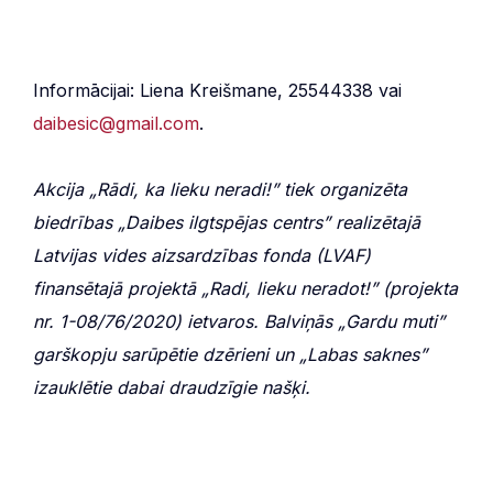
Informācijai: Liena Kreišmane, 25544338 vai
daibesic@gmail.com
.
Akcija „Rādi, ka lieku neradi!” tiek organizēta
biedrības „Daibes ilgtspējas centrs” realizēt
ajā
Latvijas vides aizsardzības fonda (LVAF)
finansētajā projektā „Radi, lieku neradot!” (projekta
nr. 1-08/76/2020) ietvaros.
Balviņās
„
Gardu muti”
garškopju sarūpētie dzērieni un
„
Labas saknes”
izauklētie dabai draudzīgie našķi.