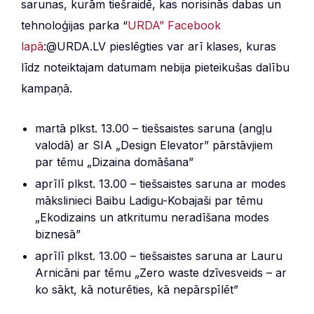
sarunas, kurām tiešraidē, kas norisinās dabas un
tehnoloģijas parka “
URDA” Facebook
lapā
:@URDA.LV pieslēgties var arī klases, kuras
līdz noteiktajam datumam nebija pieteikušas dalību
kampaņā.
martā plkst. 13.00 – tiešsaistes saruna (angļu
valodā) ar SIA „Design Elevator” pārstāvjiem
par tēmu „Dizaina domāšana”
aprīlī plkst. 13.00 – tiešsaistes saruna ar modes
mākslinieci Baibu Ladigu-Kobajaši par tēmu
„Ekodizains un atkritumu neradīšana modes
biznesā”
aprīlī plkst. 13.00 – tiešsaistes saruna ar Lauru
Arnicāni par tēmu „Zero waste dzīvesveids – ar
ko sākt, kā noturēties, kā nepārspīlēt”