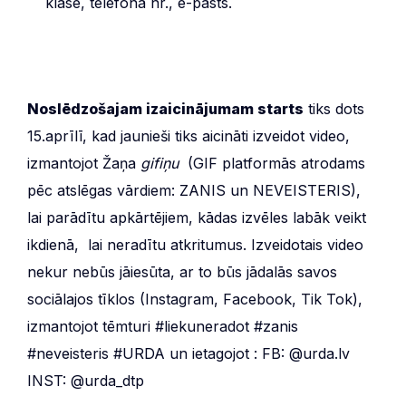
klase, telefona nr., e-pasts.
Noslēdzošajam izaicinājumam starts
tiks dots
15.aprīlī, kad jaunieši tiks aicināti izveidot video,
izmantojot Žaņa
gifiņu
(GIF platformās atrodams
pēc atslēgas vārdiem: ZANIS un NEVEISTERIS),
lai parādītu apkārtējiem, kādas izvēles labāk veikt
ikdienā, lai neradītu atkritumus. Izveidotais video
nekur nebūs jāiesūta, ar to būs jādalās savos
sociālajos tīklos (Instagram, Facebook, Tik Tok),
izmantojot tēmturi #liekuneradot #zanis
#neveisteris #URDA un ietagojot : FB: @urda.lv
INST: @urda_dtp