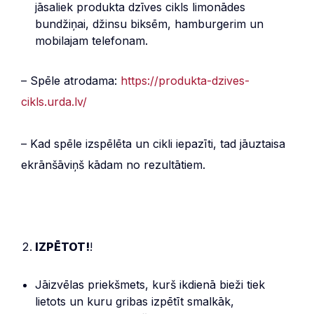
jāsaliek produkta dzīves cikls limonādes
bundžiņai, džinsu biksēm, hamburgerim un
mobilajam telefonam.
– Spēle atrodama:
https://produkta-dzives-
cikls.urda.lv/
– Kad spēle izspēlēta un cikli iepazīti, tad jāuztaisa
ekrānšāviņš kādam no rezultātiem.
IZPĒTOT!
!
Jāizvēlas priekšmets, kurš ikdienā bieži tiek
lietots un kuru gribas izpētīt smalkāk,