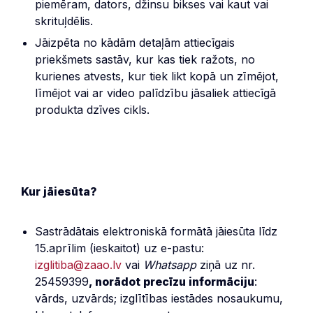
piemēram, dators, džinsu bikses vai kaut vai
skrituļdēlis.
Jāizpēta no kādām detaļām attiecīgais
priekšmets sastāv, kur kas tiek ražots, no
kurienes atvests, kur tiek likt kopā un zīmējot,
līmējot vai ar video palīdzību jāsaliek attiecīgā
produkta dzīves cikls.
Kur jāiesūta?
Sastrādātais elektroniskā formātā jāiesūta līdz
15.aprīlim (ieskaitot) uz e-pastu:
izglitiba@zaao.lv
vai
Whatsapp
ziņā uz nr.
25459399
, norādot precīzu informāciju
:
vārds, uzvārds; izglītības iestādes nosaukumu,