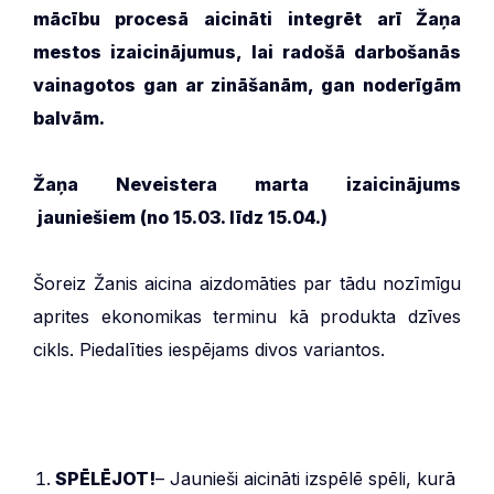
mācību procesā
aicināti
integrēt arī Žaņa
mestos izaicinājumus,
lai radošā darbošanās
vainagotos gan ar zināšanām, gan
noderīgām
balvām
.
Ž
aņa Neveistera m
arta izaicinājums
jauniešiem (no
15.03.
līdz
15.04.
)
Šoreiz Žanis aicina aizdomāties par tādu nozīmīgu
aprites ekonomikas terminu kā produkta dzīves
cikls. Piedalīties iespējams divos variantos.
SPĒLĒJOT!
– Jaunieši aicināti izspēlē spēli, kurā