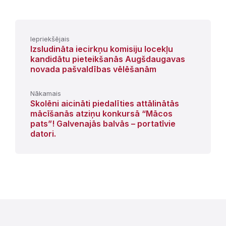
Iepriekšējais
Izsludināta iecirkņu komisiju locekļu
kandidātu pieteikšanās Augšdaugavas
novada pašvaldības vēlēšanām
Nākamais
Skolēni aicināti piedalīties attālinātās
mācīšanās atziņu konkursā “Mācos
pats”! Galvenajās balvās – portatīvie
datori.