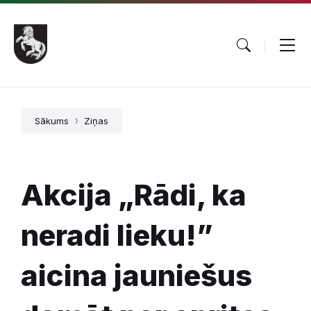
Pāriet
Skip
Skip
uz
to
to
saturu
main
footer
navigation
Sākums
Ziņas
Akcija „Rādi, ka
neradi lieku!”
aicina jauniešus