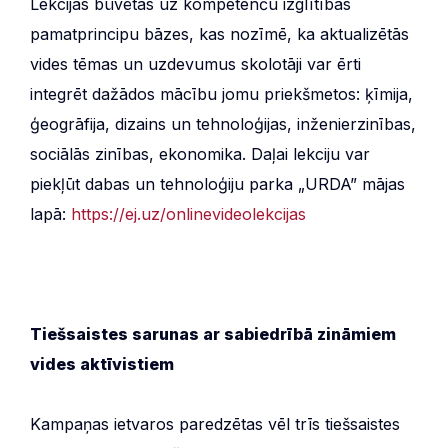
Lekcijas būvētas uz kompetenču izglītības
pamatprincipu bāzes, kas nozīmē, ka aktualizētās
vides tēmas un uzdevumus skolotāji var ērti
integrēt dažādos mācību jomu priekšmetos: ķīmija,
ģeogrāfija, dizains un tehnoloģijas, inženierzinības,
sociālās zinības, ekonomika. Daļai lekciju var
piekļūt dabas un tehnoloģiju parka „URDA” mājas
lapā:
https://ej.uz/onlinevideolekcijas
Tiešsaistes sarunas ar sabiedrībā zināmiem
vides aktīvistiem
Kampaņas ietvaros paredzētas vēl trīs tiešsaistes