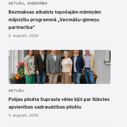
,
AKTUĀLI
SABIEDRĪBA
Bezmaksas atbalsts topošajām māmiņām
mājvizīšu programmā „Vecmāšu–ģimeņu
partnerība”
6. augusts, 2026.
AKTUĀLI
Polijas pilsēta Suprasla vēlas kļūt par Ilūkstes
apvienības sadraudzības pilsētu
5. augusts, 2026.