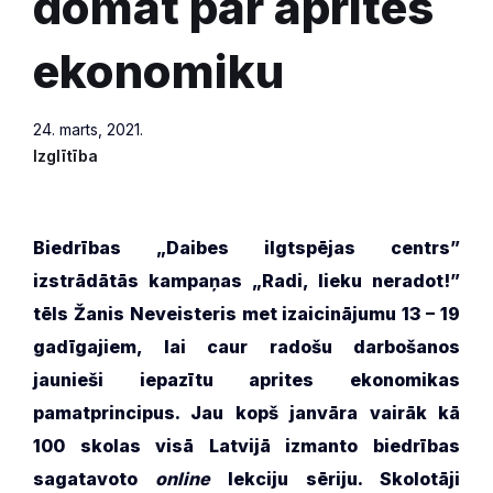
domāt par aprites
ekonomiku
24. marts, 2021.
Izglītība
Biedrība
s
„Daibes ilgtspējas centrs”
izstrādātās k
ampaņas „Radi, lieku neradot!”
tēls Žanis Neveisteris met izaicinājumu 13 – 19
gadīgajiem, lai caur radošu darbošanos
jaunieši iepazītu aprites ekonomikas
pamat
principus
. Jau kopš janvāra vairāk kā
100 skolas visā Latvijā izmanto biedrības
sagatavoto
online
lekciju sēriju. S
kolotāj
i