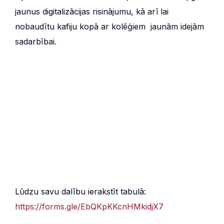
jaunus digitalizācijas risinājumu, kā arī lai
nobaudītu kafiju kopā ar kolēģiem jaunām idejām
sadarbībai.
Lūdzu savu dalību ierakstīt tabulā:
https://forms.gle/EbQKpKKcnHMkidjX7