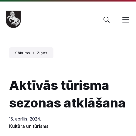
Pāriet
Skip
Skip
uz
to
to
saturu
main
footer
navigation
Sākums
Ziņas
Aktīvās tūrisma
sezonas atklāšana
15. aprīlis, 2024.
Kultūra un tūrisms