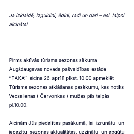
Ja izklaidē, izguldini, ēdini, radi un dari – esi laipni
aicināts!
Pirms aktīvās tūrisma sezonas sākuma
Augšdaugavas novada pašvaldības iestāde
‘’TAKA’’ aicina 26. aprīlī plkst. 10.00 apmeklēt
Tūrisma sezonas atklāšanas pasākumu, kas notiks
Vecsalienas ( Červonkas ) muižas pils telpās
pl.10.00.
Aicinām Jūs piedalīties pasākumā, lai izrunātu un
iepazītu sezonas aktualitātes, uzzinātu un apgūtu