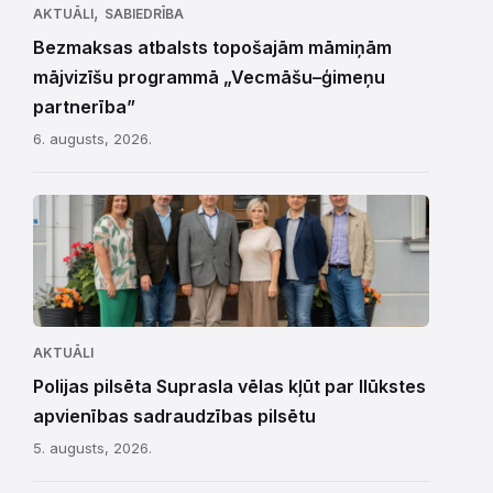
,
AKTUĀLI
SABIEDRĪBA
Bezmaksas atbalsts topošajām māmiņām
mājvizīšu programmā „Vecmāšu–ģimeņu
partnerība”
6. augusts, 2026.
AKTUĀLI
Polijas pilsēta Suprasla vēlas kļūt par Ilūkstes
apvienības sadraudzības pilsētu
5. augusts, 2026.