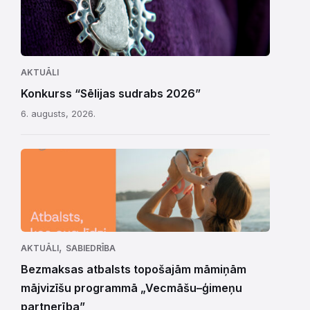
AKTUĀLI
Konkurss “Sēlijas sudrabs 2026”
6. augusts, 2026.
,
AKTUĀLI
SABIEDRĪBA
Bezmaksas atbalsts topošajām māmiņām
mājvizīšu programmā „Vecmāšu–ģimeņu
partnerība”