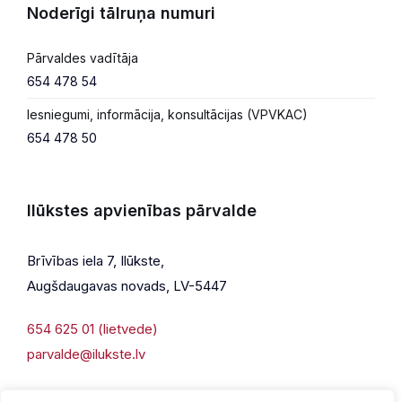
Noderīgi tālruņa numuri
Pārvaldes vadītāja
654 478 54
Iesniegumi, informācija, konsultācijas (VPVKAC)
654 478 50
Ilūkstes apvienības pārvalde
Brīvības iela 7, Ilūkste,
Augšdaugavas novads, LV-5447
654 625 01 (lietvede)
parvalde@ilukste.lv