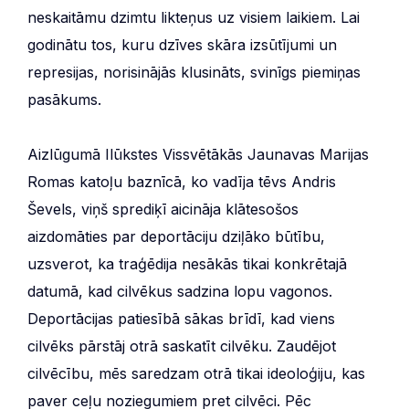
neskaitāmu dzimtu likteņus uz visiem laikiem. Lai
godinātu tos, kuru dzīves skāra izsūtījumi un
represijas, norisinājās klusināts, svinīgs piemiņas
pasākums.
Aizlūgumā Ilūkstes Vissvētākās Jaunavas Marijas
Romas katoļu baznīcā, ko vadīja tēvs Andris
Ševels, viņš sprediķī aicināja klātesošos
aizdomāties par deportāciju dziļāko būtību,
uzsverot, ka traģēdija nesākās tikai konkrētajā
datumā, kad cilvēkus sadzina lopu vagonos.
Deportācijas patiesībā sākas brīdī, kad viens
cilvēks pārstāj otrā saskatīt cilvēku. Zaudējot
cilvēcību, mēs saredzam otrā tikai ideoloģiju, kas
paver ceļu noziegumiem pret cilvēci. Pēc