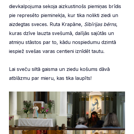
dievkalpojuma sekoja aizkustinošs piemiņas brīdis
pie represēto pieminekļa, kur tika nolikti ziedi un
aizdegtas sveces. Ruta Krapāne,
Sibīrijas bērns
,
kuras dzīve lauzta svešumā, dalījās sajūtās un
atmiņu stāstos par to, kādu nospiedumu dzimtā
iespiež svešas varas centieni iznīdēt tautu.
Lai sveču siltā gaisma un ziedu košums dāvā
atblāzmu par mieru, kas tika laupīts!