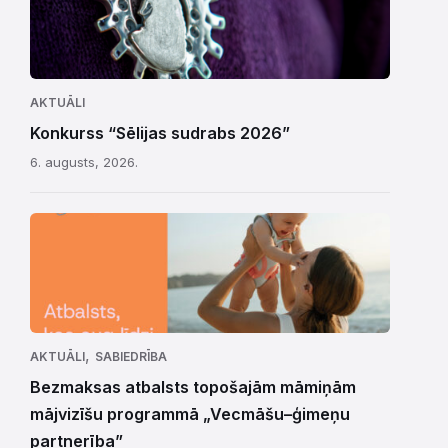
AKTUĀLI
Konkurss “Sēlijas sudrabs 2026”
6. augusts, 2026.
,
AKTUĀLI
SABIEDRĪBA
Bezmaksas atbalsts topošajām māmiņām
mājvizīšu programmā „Vecmāšu–ģimeņu
partnerība”