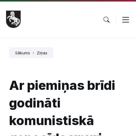
Pāriet
Skip
Skip
uz
to
to
saturu
main
footer
navigation
Sākums
Ziņas
Ar piemiņas brīdi
godināti
komunistiskā