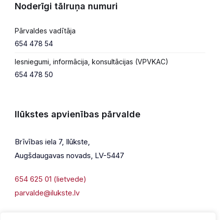
Noderīgi tālruņa numuri
Pārvaldes vadītāja
654 478 54
Iesniegumi, informācija, konsultācijas (VPVKAC)
654 478 50
Ilūkstes apvienības pārvalde
Brīvības iela 7, Ilūkste,
Augšdaugavas novads, LV-5447
654 625 01 (lietvede)
parvalde@ilukste.lv