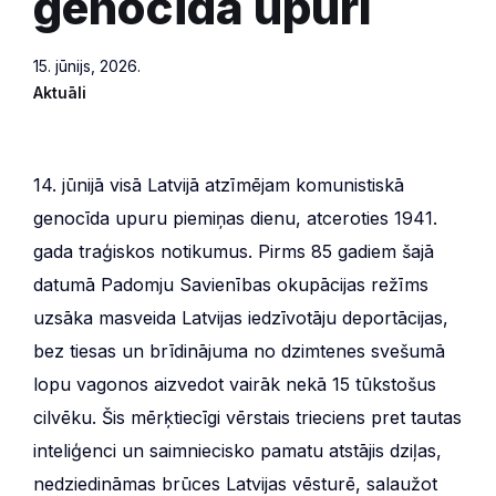
genocīda upuri
15. jūnijs, 2026.
Aktuāli
14. jūnijā visā Latvijā atzīmējam komunistiskā
genocīda upuru piemiņas dienu, atceroties 1941.
gada traģiskos notikumus. Pirms 85 gadiem šajā
datumā Padomju Savienības okupācijas režīms
uzsāka masveida Latvijas iedzīvotāju deportācijas,
bez tiesas un brīdinājuma no dzimtenes svešumā
lopu vagonos aizvedot vairāk nekā 15 tūkstošus
cilvēku. Šis mērķtiecīgi vērstais trieciens pret tautas
inteliģenci un saimniecisko pamatu atstājis dziļas,
nedziedināmas brūces Latvijas vēsturē, salaužot