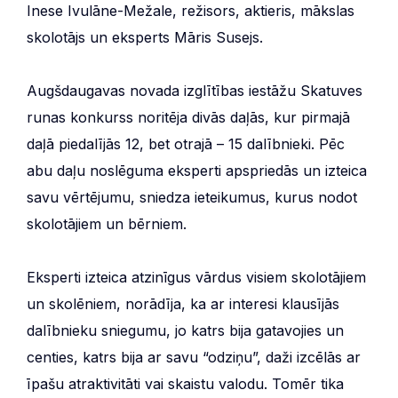
Inese Ivulāne-Mežale, režisors, aktieris, mākslas
skolotājs un eksperts Māris Susejs.
Augšdaugavas novada izglītības iestāžu Skatuves
runas konkurss noritēja divās daļās, kur pirmajā
daļā piedalījās 12, bet otrajā – 15 dalībnieki. Pēc
abu daļu noslēguma eksperti apspriedās un izteica
savu vērtējumu, sniedza ieteikumus, kurus nodot
skolotājiem un bērniem.
Eksperti izteica atzinīgus vārdus visiem skolotājiem
un skolēniem, norādīja, ka ar interesi klausījās
dalībnieku sniegumu, jo katrs bija gatavojies un
centies, katrs bija ar savu “odziņu”, daži izcēlās ar
īpašu atraktivitāti vai skaistu valodu. Tomēr tika