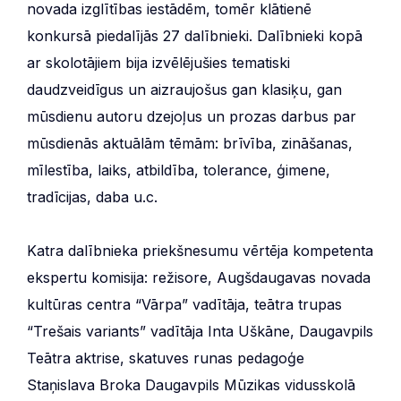
novada izglītības iestādēm, tomēr klātienē
konkursā piedalījās 27 dalībnieki. Dalībnieki kopā
ar skolotājiem bija izvēlējušies tematiski
daudzveidīgus un aizraujošus gan klasiķu, gan
mūsdienu autoru dzejoļus un prozas darbus par
mūsdienās aktuālām tēmām: brīvība, zināšanas,
mīlestība, laiks, atbildība, tolerance, ģimene,
tradīcijas, daba u.c.
Katra dalībnieka priekšnesumu vērtēja kompetenta
ekspertu komisija: režisore, Augšdaugavas novada
kultūras centra “Vārpa” vadītāja, teātra trupas
“Trešais variants” vadītāja Inta Uškāne, Daugavpils
Teātra aktrise, skatuves runas pedagoģe
Staņislava Broka Daugavpils Mūzikas vidusskolā