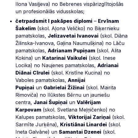
Ilona Vasiļjeva) no Bebrenes vispārizglītojošās
un profesionālās vidusskolas;
četrpadsmit I pakāpes diplomi
–
Ervīnam
Šakelim
(skol. Aļona Veličko) no Biķernieku
pamatskolas,
Jelizavetai Ivanovai
(skol. Diāna
Žilinska-Ivanova, Gaļina Naumušķina) no Lāču
pamatskolas,
Adrianam Pupiņam
(skol. Alita
Kokina) un
Katarinai Vaikulei
(skol. Inese
Locika) no Naujenes pamatskolas,
Adrianai
Diānai Cīrulei
(skol. Kristīne Kucina) no
Vaboles pamatskolas,
Annijai
Pupiņai
un
Gabrielai Žižinai
(skol. Mairita
Rimoviča) no Ilūkstes Bērnu un jauniešu
centra,
Janai Šupiņai
un
Valērijam
Karpovam
(skol. Svetlana Meļņičenko) no
Kalupes pamatskolas,
Viktorijai Zariņai
(skol.
Sarmīte Jurķēna),
Kristiānai Linardei
(skol.
Ineta Galvāne) un
Samantai Dzenei
(skol.