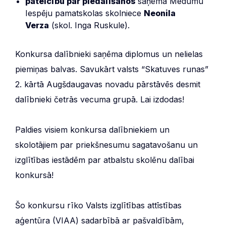
pateicību par piedalīšanos
saņēma Medumu
Iespēju pamatskolas skolniece
Neonila
Verza
(skol. Inga Ruskule).
Konkursa dalībnieki saņēma diplomus un nelielas
piemiņas balvas. Savukārt valsts “Skatuves runas”
2. kārtā Augšdaugavas novadu pārstāvēs desmit
dalībnieki četrās vecuma grupā. Lai izdodas!
Paldies visiem konkursa dalībniekiem un
skolotājiem par priekšnesumu sagatavošanu un
izglītības iestādēm par atbalstu skolēnu dalībai
konkursā!
Šo konkursu rīko Valsts izglītības attīstības
aģentūra (VIAA) sadarbībā ar pašvaldībām,