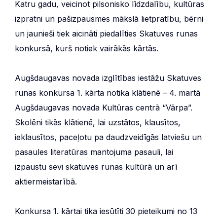
Katru gadu, veicinot pilsonisko līdzdalību, kultūras
izpratni un pašizpausmes mākslā lietpratību, bērni
un jaunieši tiek aicināti piedalīties Skatuves runas
konkursā, kurš notiek vairākās kārtās.
Augšdaugavas novada izglītības iestāžu Skatuves
runas konkursa 1. kārta notika klātienē – 4. martā
Augšdaugavas novada Kultūras centrā “Vārpa”.
Skolēni tikās klātienē, lai uzstātos, klausītos,
ieklausītos, paceļotu pa daudzveidīgās latviešu un
pasaules literatūras mantojuma pasauli, lai
izpaustu sevi skatuves runas kultūrā un arī
aktiermeistarībā.
Konkursa 1. kārtai tika iesūtīti 30 pieteikumi no 13