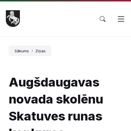
Pāriet
Skip
Skip
uz
to
to
saturu
main
footer
navigation
Sākums
Ziņas
Augšdaugavas
novada skolēnu
Skatuves runas