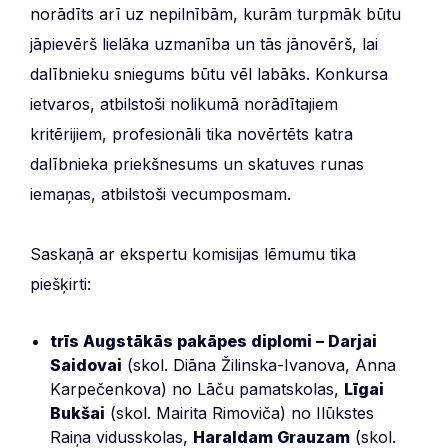
norādīts arī uz nepilnībām, kurām turpmāk būtu
jāpievērš lielāka uzmanība un tās jānovērš, lai
dalībnieku sniegums būtu vēl labāks. Konkursa
ietvaros, atbilstoši nolikumā norādītajiem
kritērijiem, profesionāli tika novērtēts katra
dalībnieka priekšnesums un skatuves runas
iemaņas, atbilstoši vecumposmam.
Saskaņā ar ekspertu komisijas lēmumu tika
piešķirti:
trīs Augstākās pakāpes diplomi – Darjai
Saidovai
(skol. Diāna Žilinska-Ivanova, Anna
Karpečenkova) no Lāču pamatskolas,
Līgai
Bukšai
(skol. Mairita Rimoviča) no Ilūkstes
Raiņa vidusskolas,
Haraldam Grauzam
(skol.