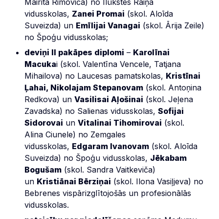
Mairita Rimoviča) no Ilūkstes Raiņa
vidusskolas,
Zanei Promai
(skol. Aloīda
Suveizda) un
Emīlijai Vanagai
(skol. Ārija Zeile)
no Špoģu vidusskolas;
deviņi II pakāpes diplomi
–
Karolīnai
Macuka
i (skol. Valentīna Vencele, Tatjana
Mihailova) no Laucesas pamatskolas,
Kristīnai
Ļahai, Nikolajam Stepanovam
(skol. Antoņina
Redkova) un
Vasilisai Aļošinai
(skol. Jeļena
Zavadska) no Salienas vidusskolas,
Sofijai
Sidorovai
un
Vitalinai Tihomirovai
(skol.
Alina Ciunele) no Zemgales
vidusskolas,
Edgaram Ivanovam
(skol. Aloīda
Suveizda) no Špoģu vidusskolas,
Jēkabam
Bogušam
(skol. Sandra Vaitkeviča)
un
Kristiānai Bērziņai
(skol. Ilona Vasiļjeva) no
Bebrenes vispārizglītojošās un profesionālās
vidusskolas.