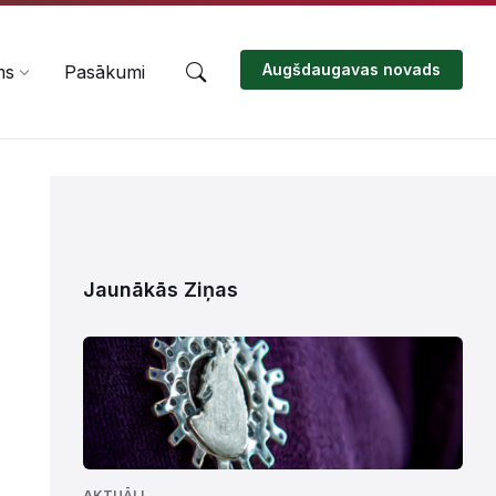
Augšdaugavas novads
ms
Pasākumi
Jaunākās Ziņas
AKTUĀLI