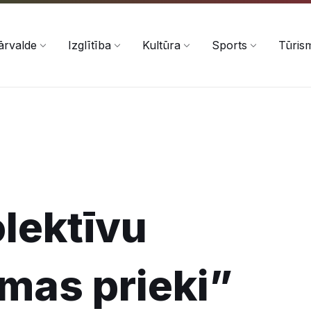
ārvalde
Izglītība
Kultūra
Sports
Tūris
olektīvu
mas prieki”