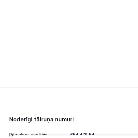
Noderīgi tālruņa numuri
Pārvaldes vadītāja
654 478 54