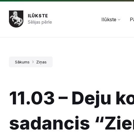
Pāriet
Skip
Skip
+371 654 478 50
pasts@ilukste.lv
uz
to
to
saturu
main
footer
ILŪKSTE
navigation
Ilūkste
P
Sēlijas pērle
Sākums
Ziņas
11.03 – Deju k
sadancis “Zie