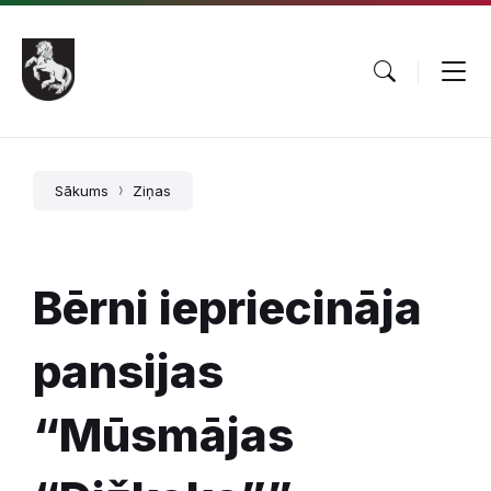
Pāriet
Skip
Skip
uz
to
to
saturu
main
footer
navigation
Sākums
Ziņas
Bērni iepriecināja
pansijas
“Mūsmājas