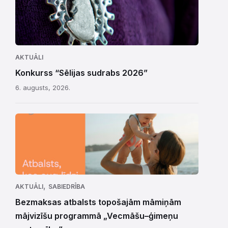
AKTUĀLI
Konkurss “Sēlijas sudrabs 2026”
6. augusts, 2026.
,
AKTUĀLI
SABIEDRĪBA
Bezmaksas atbalsts topošajām māmiņām
mājvizīšu programmā „Vecmāšu–ģimeņu