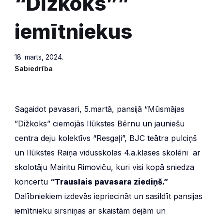
“Dižkoks””
iemītniekus
18. marts, 2024.
Sabiedrība
Sagaidot pavasari, 5.martā, pansijā “Mūsmājas
”Dižkoks” ciemojās Ilūkstes Bērnu un jauniešu
centra deju kolektīvs “Resgaļi”, BJC teātra pulciņš
un Ilūkstes Raiņa vidusskolas 4.a.klases skolēni ar
skolotāju Mairitu Rimoviču, kuri visi kopā sniedza
koncertu
“Trauslais pavasara ziediņš.”
Dalībniekiem izdevās iepriecināt un sasildīt pansijas
iemītnieku sirsniņas ar skaistām dejām un