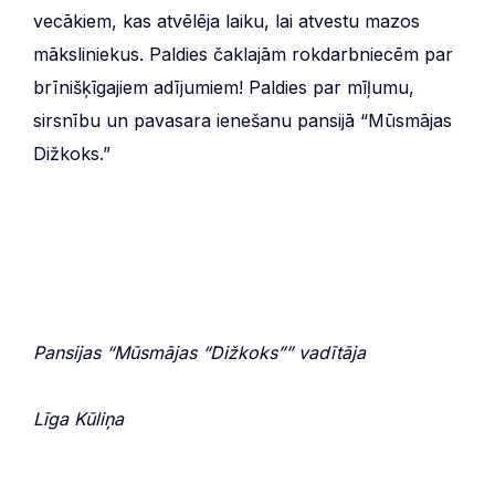
vecākiem, kas atvēlēja laiku, lai atvestu mazos
māksliniekus. Paldies čaklajām rokdarbniecēm par
brīnišķīgajiem adījumiem! Paldies par mīļumu,
sirsnību un pavasara ienešanu pansijā “Mūsmājas
Dižkoks.”
Pansijas “Mūsmājas “Dižkoks”” vadītāja
Līga Kūliņa