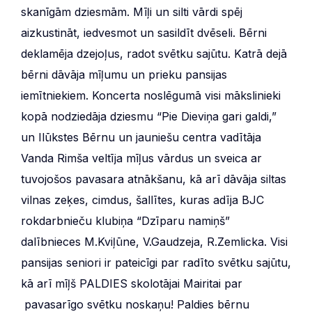
skanīgām dziesmām. Mīļi un silti vārdi spēj
aizkustināt, iedvesmot un sasildīt dvēseli. Bērni
deklamēja dzejoļus, radot svētku sajūtu. Katrā dejā
bērni dāvāja mīļumu un prieku pansijas
iemītniekiem. Koncerta noslēgumā visi mākslinieki
kopā nodziedāja dziesmu “Pie Dieviņa gari galdi,”
un Ilūkstes Bērnu un jauniešu centra vadītāja
Vanda Rimša veltīja mīļus vārdus un sveica ar
tuvojošos pavasara atnākšanu, kā arī dāvāja siltas
vilnas zeķes, cimdus, šallītes, kuras adīja BJC
rokdarbnieču klubiņa “Dzīparu namiņš”
dalībnieces M.Kviļūne, V.Gaudzeja, R.Zemlicka. Visi
pansijas seniori ir pateicīgi par radīto svētku sajūtu,
kā arī mīļš PALDIES skolotājai Mairitai par
pavasarīgo svētku noskaņu! Paldies bērnu