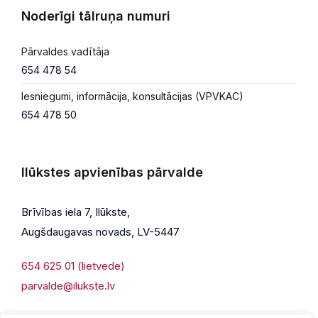
Noderīgi tālruņa numuri
Pārvaldes vadītāja
654 478 54
Iesniegumi, informācija, konsultācijas (VPVKAC)
654 478 50
Ilūkstes apvienības pārvalde
Brīvības iela 7, Ilūkste,
Augšdaugavas novads, LV-5447
654 625 01 (lietvede)
parvalde@ilukste.lv