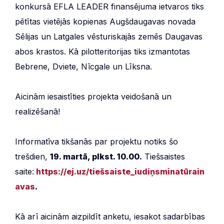
konkursā EFLA LEADER finansējuma ietvaros tiks
pētītas vietējās kopienas Augšdaugavas novada
Sēlijas un Latgales vēsturiskajās zemēs Daugavas
abos krastos. Kā pilotteritorijas tiks izmantotas
Bebrene, Dviete, Nīcgale un Līksna.
Aicinām iesaistīties projekta veidošanā un
realizēšanā!
Informatīva tikšanās par projektu notiks šo
trešdien,
19. martā, plkst. 10.00.
Tiešsaistes
saite:
https://ej.uz/tiešsaiste_iudiņsminatūrain
avas
.
Kā arī aicinām aizpildīt anketu, iesakot sadarbības