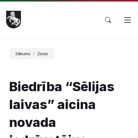
Pāriet
Skip
Skip
uz
to
to
saturu
main
footer
navigation
Sākums
Ziņas
Biedrība “Sēlijas
laivas” aicina
novada