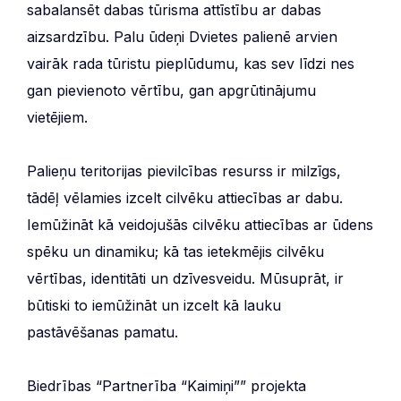
sabalansēt dabas tūrisma attīstību ar dabas
aizsardzību. Palu ūdeņi Dvietes palienē arvien
vairāk rada tūristu pieplūdumu, kas sev līdzi nes
gan pievienoto vērtību, gan apgrūtinājumu
vietējiem.
Palieņu teritorijas pievilcības resurss ir milzīgs,
tādēļ vēlamies izcelt cilvēku attiecības ar dabu.
Iemūžināt kā veidojušās cilvēku attiecības ar ūdens
spēku un dinamiku; kā tas ietekmējis cilvēku
vērtības, identitāti un dzīvesveidu. Mūsuprāt, ir
būtiski to iemūžināt un izcelt kā lauku
pastāvēšanas pamatu.
Biedrības “Partnerība “Kaimiņi”” projekta