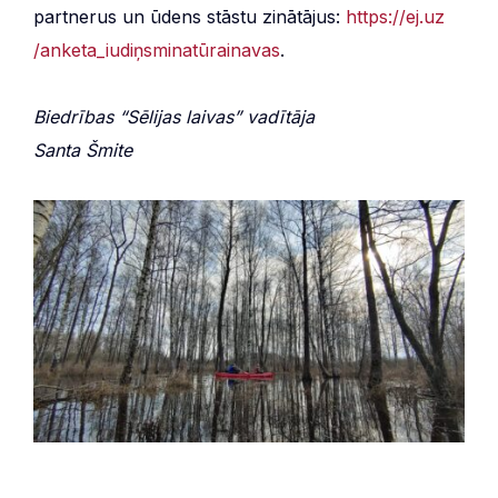
partnerus un ūdens stāstu zinātājus:
https:
//
ej
.uz
/anketa
_iudiņsminatūrainavas
.
Biedrības “Sēlijas laivas” vadītāja
Santa Šmite