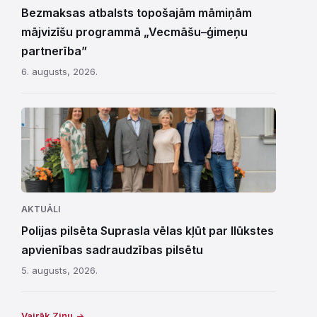
Bezmaksas atbalsts topošajām māmiņām
mājvizīšu programmā „Vecmāšu–ģimeņu
partnerība”
6. augusts, 2026.
AKTUĀLI
Polijas pilsēta Suprasla vēlas kļūt par Ilūkstes
apvienības sadraudzības pilsētu
5. augusts, 2026.
Vairāk Ziņu