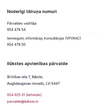
Noderīgi tālruņa numuri
Pārvaldes vadītāja
654 478 54
Iesniegumi, informācija, konsultācijas (VPVKAC)
654 478 50
Ilūkstes apvienības pārvalde
Brīvības iela 7, Ilūkste,
Augšdaugavas novads, LV-5447
654 625 01 (lietvede)
parvalde@ilukste.lv