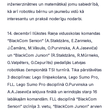
inženierzinātnes un matemātika) jomu sabiedrībā,
kā arī robotiku bērnu un jauniešu vidū kā
interesantu un praksē noderīgu nodarbi.
14. decembrī Ilūkstes Raiņa vidusskolas komandas
“BlackCom Seniori” (A.Stalidzāns, E.Zarinieks,
J.Čamāns, M.Vāsulis, O.Purvinska, A.A.Jaseviča)
un “BlackCom Juniori” (R.Stalidzāns, R.Mūrnieks,
G.Valpēters, G.Cepurītis) piedalījās Latvijas
robotikas čempionātā TSI turnīrā. Tika pārstāvētas
3 disciplīnas: Lego līnijsekošana, Lego Sumo Pro,
FLL. Lego Sumo Pro disciplīnā O.Purvinska un
A.A.Jaseviča iekļuva finālā un ierindojās starp 16
labākajām komandām. FLL disciplīnā “BlackCom
Seniori” izcīnīja 3. vietu, “BlackCom Juniori” arvien