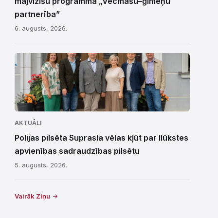
mājvizīšu programmā „Vecmāšu–ģimeņu
partnerība”
6. augusts, 2026.
AKTUĀLI
Polijas pilsēta Suprasla vēlas kļūt par Ilūkstes
apvienības sadraudzības pilsētu
5. augusts, 2026.
Vairāk Ziņu