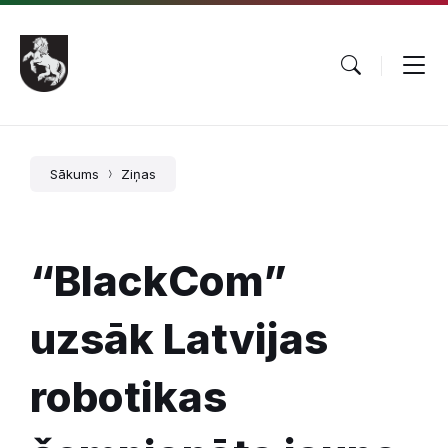
Pāriet
Skip
Skip
uz
to
to
saturu
main
footer
navigation
Sākums
Ziņas
“BlackCom”
uzsāk Latvijas
robotikas