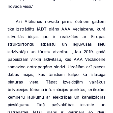
novada viesi.”
***
Arī Alūksnes novadā pirms četriem gadiem
tika izstrādāts ĪADT plāns AAA Veclaicene, kurā
ietvertās idejas jau ir realizētas ar Eiropas
struktūrfondu atbalstu un ieguvušas lielu
iedzīvotāju un tūristu atzinību. „Jau 2019. gadā
pabeidzām virkni aktivitāšu, kas AAA Veclaicene
samazina antropogēno slodzi. Uzcēlām arī piecas
dabas mājas, kas tūristiem kalpo kā īslaicīga
pieturas vieta. Tāpat izveidojām vairākus
brīvpieejas tūrisma informācijas punktus, ierīkojām
kemperu laukumu ar elektrības un kanalizācijas
pieslēgumu. Tieši pašvaldības iesaiste un
izstrādātais ĪADT plāns ir veicinājis šo ideju