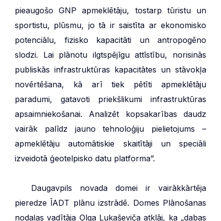
pieaugošo GNP apmeklētāju, tostarp tūristu un
sportistu, plūsmu, jo tā ir saistīta ar ekonomisko
potenciālu, fizisko kapacitāti un antropogēno
slodzi. Lai plānotu ilgtspējīgu attīstību, norisinās
publiskās infrastruktūras kapacitātes un stāvokļa
novērtēšana, kā arī tiek pētīti apmeklētāju
paradumi, gatavoti priekšlikumi infrastruktūras
apsaimniekošanai. Analizēt kopsakarības daudz
vairāk palīdz jauno tehnoloģiju pielietojums –
apmeklētāju automātiskie skaitītāji un speciāli
izveidotā ģeotelpisko datu platforma”.
***
Daugavpils novada domei ir vairākkārtēja
pieredze ĪADT plānu izstrādē. Domes Plānošanas
nodaļas vadītāja Olga Lukaševiča atklāj, ka „dabas