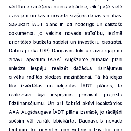
vērtību apzināšana mums atgādina, cik īpašā vietā
dzīvojam un kas ir novada krāšņās dabas vērtības.
Savukārt ĪADT plāns ir ļoti noderīgs un saistošs
dokuments, jo veicina novada attīstību, iezīmē
prioritātes budžeta sadalei un investīciju piesaistei.
Dabas parka (DP) Daugavas loki un aizsargājamo
ainavu apvidum (AAA) Augšzeme jaunākie plāni
sniedza iespēju realizēt dažādus risinājumus
cilvēku radītās slodzes mazināšanai. Tā kā idejas
tika izvērtētas un iekļautas ĪADT plānos, to
realizācijai bija iespējams piesaistīt projektu
līdzfinansējumu. Un arī šobrīd aktīvi iesaistāmies
AAA Augšdaugava ĪADT plāna izstrādē, jo tādējādi
spēsim vēl vairāk labiekārtot Daugavpils novada
teritoriju, ko novērtēs gan vietējie iedzīvotāji, gan