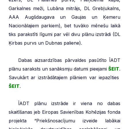
Garkalnes meži, Lubāna mitrājs, DL Grebļukalns,
AAA Augšdaugava un Gaujas un Ķemeru
Nacionālajiem parkiem), bet tuvāko mēnešu laikā
tiks parakstīti līgumi par vēl divu plānu izstrādi (DL
Ķirbas purvs un Dubnas paliene).
***
Dabas aizsardzības pārvaldes pasūtīto ĪADT
plānu saraksts un sanāksmju datumi pieejami
ŠEIT
.
Savukārt ar izstrādātajiem plāniem var iepazīties
ŠEIT
.
***
ĪADT plānu izstrāde ir viena no dabas
skaitīšanas jeb Eiropas Savienības Kohēzijas fonda
projekta “Priekšnosacījumu izveide labākai