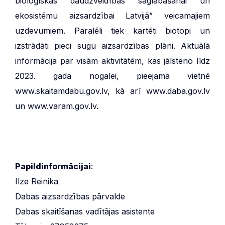
bioloģiskās daudzveidības saglabāšanai un
ekosistēmu aizsardzībai Latvijā” veicamajiem
uzdevumiem. Paralēli tiek kartēti biotopi un
izstrādāti pieci sugu aizsardzības plāni. Aktuālā
informācija par visām aktivitātēm, kas jāīsteno līdz
2023. gada nogalei, pieejama vietnē
www.skaitamdabu.gov.lv, kā arī www.daba.gov.lv
un www.varam.gov.lv.
Papildinformācijai
:
Ilze Reinika
Dabas aizsardzības pārvalde
Dabas skaitīšanas vadītājas asistente