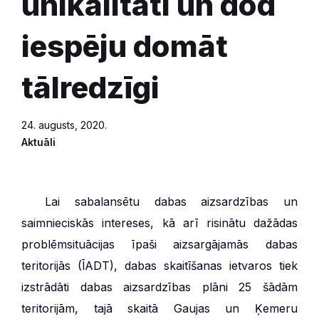
unikalitāti un dod
iespēju domāt
tālredzīgi
24. augusts, 2020.
Aktuāli
***
Lai sabalansētu dabas aizsardzības un
saimnieciskās intereses, kā arī risinātu dažādas
problēmsituācijas īpaši aizsargājamās dabas
teritorijās (ĪADT), dabas skaitīšanas ietvaros tiek
izstrādāti dabas aizsardzības plāni 25 šādām
teritorijām, tajā skaitā Gaujas un Ķemeru