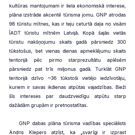
kultūras mantojumam ir liela ekonomiskā interese,
plāna izstrāde akcentē tūrisma jomu. GNP atrodas
98 tūristu mītnes, kas ir teju ceturtā daļa no visām
ĪADT tūristu mītnēm Latvijā. Kopā šajās vietās
tūristu nakšņojumu skaits gadā pārsniedz 300
tūkstošus, bet vienas dienas apmeklējumu skaits
teritorijā pēc pirmo starprezultātu aplēsēm
pārsniedz pat trīs miljonus gadā. Turklāt GNP
teritorijā dzīvo ~36 tūkstoši vietējo iedzīvotāju,
kuriem ir savas ikdienas atpūtas vajadzības. Bieži
šīs intereses par daudzveidīgu atpūtu starp
dažādām grupām ir pretnostatītas.
***
GNP dabas plāna tūrisma vadības speciālists
Andris Klepers atzīst, ka „svarīgi ir izprast