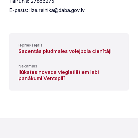
Tālrunis: 27858275
E-pasts: ilze.reinika@daba.gov.lv
Iepriekšējais
Sacentās pludmales volejbola cienītāji
Nākamais
Ilūkstes novada vieglatlētiem labi
panākumi Ventspilī