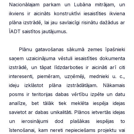
Nacionālajam parkam un Lubāna mitrājam, un
ikviens ir aicināts konstruktīvi iesaistīties ikviena
plāna izstrādē, lai jau savlaicīgi risinātu dažādus ar
ĪADT saistītos jautājumus.
***
Plānu gatavošanas sākumā zemes īpašnieki
saņem uzaicinājuma vēstuli iesaistīties dokumenta
izstrādē, un tāpat līdzdarboties ir aicināti arī citi
interesenti, piemēram, uzņēmēji, mednieki u. c.,
ideju izklāstot plāna izstrādātājam. Nākamais
posms ir teritorijas dabas vērtību izpēte un datu
analīze, bet tālāk tiek meklēta iespēja idejas
savietot ar dabas unikalitāti. Plānos ietvertās idejas
un ierosinājumi dod plašākas iespējas to
īstenošanai, kam nereti nepieciešams projektu vai