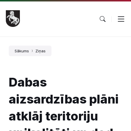
Pāriet
Skip
Skip
uz
to
to
saturu
main
footer
navigation
Sākums
Ziņas
Dabas
aizsardzības plāni
atklāj teritoriju