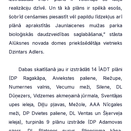
realizāciju dzīvē. Un tā kā plāns ir spēkā esošs,
šobrīd cenšamies piesaistīt vēl papildu līdzekļus arī
plānā aprakstītās Jaunlaicenes muižas parka
bioloģiskās daudzveidības saglabāšanai,” stāsta
Alūksnes novada domes priekšsēdētāja vietnieks
Dzintars Adlers.
***
Dabas skaitīšanā jau ir izstrādāti 14 ĪADT plāni
(DP Ragakāpa, Aiviekstes paliene, Riežupe,
Numernes valnis, Vecumu meži, Silene, DL
Dūņezers, Vidzemes akmeņainā jūrmala, Sventājas
upes ieleja, Diļļu pļavas, Mežole, AAA Nīcgales
meži, DP Dvietes paliene, DL Ventas un Šķerveļa
ieleja), turpinās 9 plānu izstrāde (DP Adamovas
ezers, DL Platenes purvs, Plieņciema kāpa,