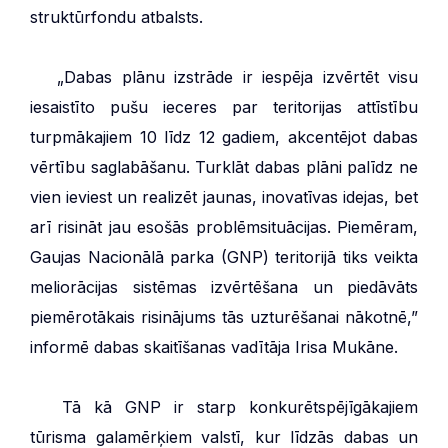
struktūrfondu atbalsts.
***
„Dabas plānu izstrāde ir iespēja izvērtēt visu
iesaistīto pušu ieceres par teritorijas attīstību
turpmākajiem 10 līdz 12 gadiem, akcentējot dabas
vērtību saglabāšanu. Turklāt dabas plāni palīdz ne
vien ieviest un realizēt jaunas, inovatīvas idejas, bet
arī risināt jau esošās problēmsituācijas. Piemēram,
Gaujas Nacionālā parka (GNP) teritorijā tiks veikta
meliorācijas sistēmas izvērtēšana un piedāvāts
piemērotākais risinājums tās uzturēšanai nākotnē,”
informē dabas skaitīšanas vadītāja Irisa Mukāne.
***
Tā kā GNP ir starp konkurētspējīgākajiem
tūrisma galamērķiem valstī, kur līdzās dabas un