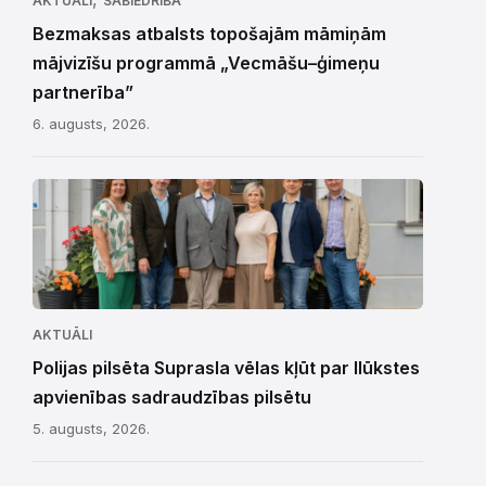
AKTUĀLI
SABIEDRĪBA
Bezmaksas atbalsts topošajām māmiņām
mājvizīšu programmā „Vecmāšu–ģimeņu
partnerība”
6. augusts, 2026.
AKTUĀLI
Polijas pilsēta Suprasla vēlas kļūt par Ilūkstes
apvienības sadraudzības pilsētu
5. augusts, 2026.