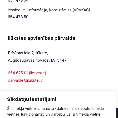
654 478 54
Iesniegumi, informācija, konsultācijas (VPVKAC)
654 478 50
Ilūkstes apvienības pārvalde
Brīvības iela 7, Ilūkste,
Augšdaugavas novads, LV-5447
654 625 01 (lietvede)
parvalde@ilukste.lv
Sīkdatņu iestatījumi
Šī tīmekļa vietne izmanto sīkdatnes, lai uzlabotu tīmekļa
vietnes funkcionalitāti un darbību. Lai šī tīmekļa vietne