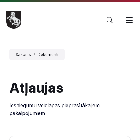
Pāriet
Skip
Skip
uz
to
to
saturu
main
footer
navigation
Sākums
Dokumenti
Atļaujas
Iesniegumu veidlapas pieprasītākajiem
pakalpojumiem