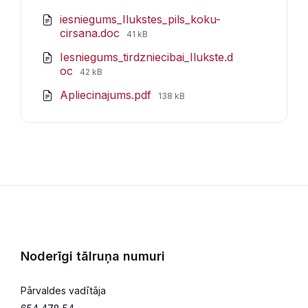
iesniegums_Ilukstes_pils_koku-
File
cirsana.doc
41 kB
size:
Iesniegums_tirdzniecibai_Ilukste.d
File
oc
42 kB
size:
File
Apliecinajums.pdf
138 kB
size:
Noderīgi tālruņa numuri
Pārvaldes vadītāja