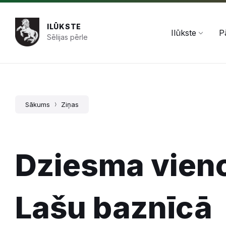
Pāriet
Skip
Skip
+371 654 478 50
pasts@ilukste.lv
uz
to
to
saturu
main
footer
ILŪKSTE
navigation
Ilūkste
P
Sēlijas pērle
Sākums
Ziņas
Dziesma vieno
Lašu baznīcā