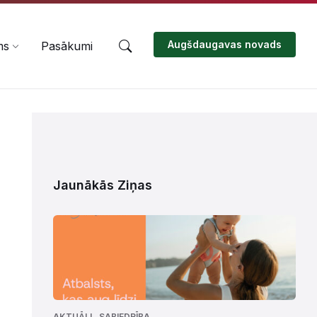
Augšdaugavas novads
ms
Pasākumi
Jaunākās Ziņas
,
AKTUĀLI
SABIEDRĪBA