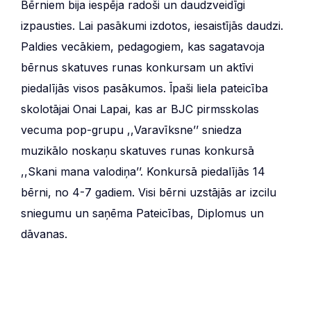
Bērniem bija iespēja radoši un daudzveidīgi
izpausties. Lai pasākumi izdotos, iesaistījās daudzi.
Paldies vecākiem, pedagogiem, kas sagatavoja
bērnus skatuves runas konkursam un aktīvi
piedalījās visos pasākumos. Īpaši liela pateicība
skolotājai Onai Lapai, kas ar BJC pirmsskolas
vecuma pop-grupu ,,Varavīksne’’ sniedza
muzikālo noskaņu skatuves runas konkursā
,,Skani mana valodiņa’’. Konkursā piedalījās 14
bērni, no 4-7 gadiem. Visi bērni uzstājās ar izcilu
sniegumu un saņēma Pateicības, Diplomus un
dāvanas.