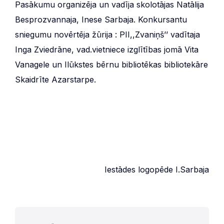
Pasākumu organizēja un vadīja skolotājas Natālija
Besprozvannaja, Inese Sarbaja. Konkursantu
sniegumu novērtēja žūrija : PII,,Zvaniņš’’ vadītaja
Inga Zviedrāne, vad.vietniece izglītības jomā Vita
Vanagele un Ilūkstes bērnu bibliotēkas bibliotekāre
Skaidrīte Azarstarpe.
Iestādes logopēde I.Sarbaja