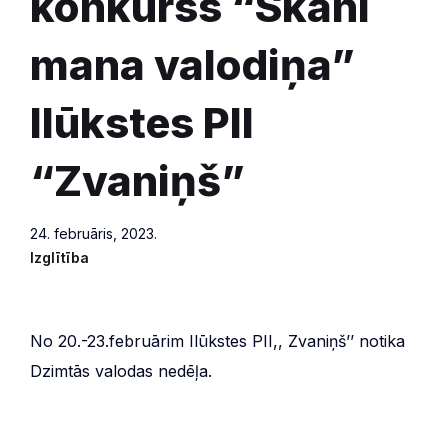
konkurss “Skani
mana valodiņa”
Ilūkstes PII
“Zvaniņš”
24. februāris, 2023.
Izglītība
No 20.-23.februārim Ilūkstes PII,, Zvaniņš’’ notika
Dzimtās valodas nedēļa.