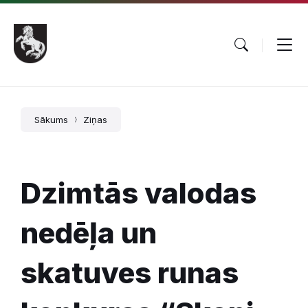
Pāriet
Skip
Skip
uz
to
to
saturu
main
footer
navigation
Sākums
Ziņas
Dzimtās valodas
nedēļa un
skatuves runas