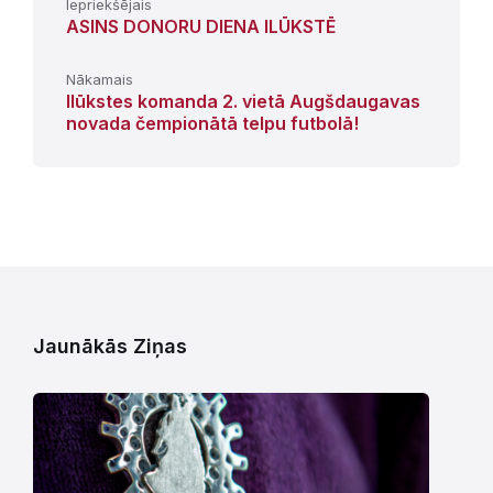
Iepriekšējais
ASINS DONORU DIENA ILŪKSTĒ
Nākamais
Ilūkstes komanda 2. vietā Augšdaugavas
novada čempionātā telpu futbolā!
Jaunākās Ziņas