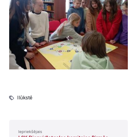
Ilūkstē
Iepriekšējais