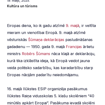
19. maijs, 2025.
Kultūra un tūrisms
Eiropas diena, ko ik gadu atzīmē
9. maijā
, ir veltīta
mieram un vienotībai Eiropā. 9. maijā atzīmē
vēsturiskās
Šūmaņa deklarācijas
pasludināšanas
gadadienu — 1950. gada 9. maijā
Francijas
ārlietu
ministrs
Robērs Šūmans
nāca klajā ar deklarāciju,
kurā tika izklāstīta ideja, kā Eiropā veidot jauna
veida politisko sadarbību, kas karadarbību starp
Eiropas nācijām padarītu neiedomājamu.
16. maijā Ilūkstes ESIP organizēja pasākumus
Ilūkstes Raiņa vidusskolas 5. klašu skolēniem “40
minūtēs apkārt Eiropai”. Pasākuma ievadā skolēni