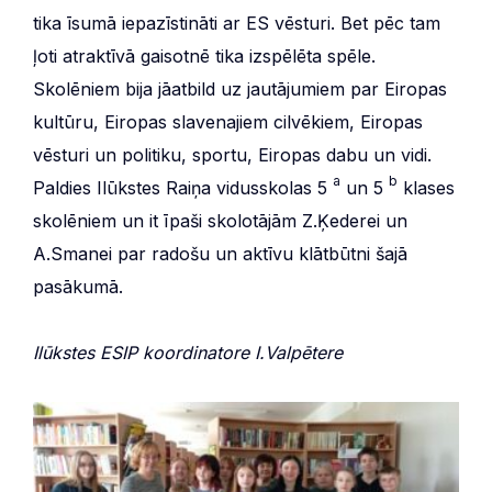
tika īsumā iepazīstināti ar ES vēsturi. Bet pēc tam
ļoti atraktīvā gaisotnē tika izspēlēta spēle.
Skolēniem bija jāatbild uz jautājumiem par Eiropas
kultūru, Eiropas slavenajiem cilvēkiem, Eiropas
vēsturi un politiku, sportu, Eiropas dabu un vidi.
a
b
Paldies Ilūkstes Raiņa vidusskolas 5
un 5
klases
skolēniem un it īpaši skolotājām Z.Ķederei un
A.Smanei par radošu un aktīvu klātbūtni šajā
pasākumā.
Ilūkstes ESIP koordinatore I.Valpētere