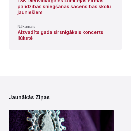
LSK Dienvidlatgales komitejas Pirmās
palīdzības sniegšanas sacensības skolu
jauniešiem
Nākamais
Aizvadīts gada sirsnīgākais koncerts
Ilūkstē
Jaunākās Ziņas