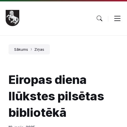
Pāriet
Skip
Skip
uz
to
to
saturu
main
footer
navigation
Sākums
Ziņas
Eiropas diena
Ilūkstes pilsētas
bibliotēkā