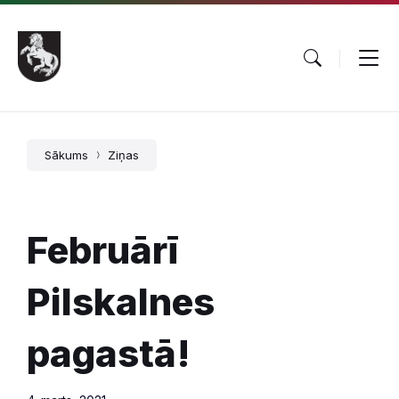
Pāriet
Skip
Skip
uz
to
to
saturu
main
footer
navigation
Sākums
Ziņas
Februārī
Pilskalnes
pagastā!