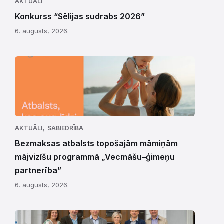
AKTUĀLI
Konkurss “Sēlijas sudrabs 2026”
6. augusts, 2026.
,
AKTUĀLI
SABIEDRĪBA
Bezmaksas atbalsts topošajām māmiņām
mājvizīšu programmā „Vecmāšu–ģimeņu
partnerība”
6. augusts, 2026.