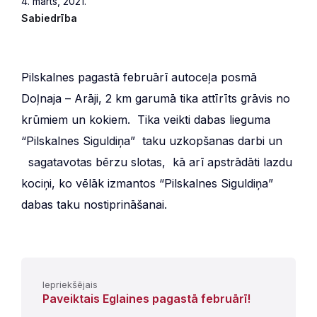
4. marts, 2021.
Sabiedrība
Pilskalnes pagastā februārī autoceļa posmā
Doļnaja – Arāji, 2 km garumā tika attīrīts grāvis no
krūmiem un kokiem. Tika veikti dabas lieguma
“Pilskalnes Siguldiņa” taku uzkopšanas darbi un
sagatavotas bērzu slotas, kā arī apstrādāti lazdu
kociņi, ko vēlāk izmantos “Pilskalnes Siguldiņa”
dabas taku nostiprināšanai.
Iepriekšējais
Paveiktais Eglaines pagastā februārī!