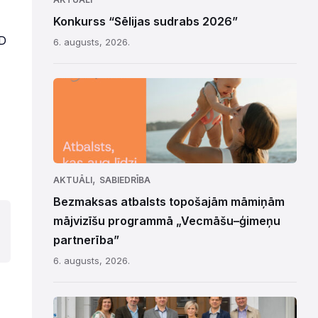
Konkurss “Sēlijas sudrabs 2026”
ED
6. augusts, 2026.
,
AKTUĀLI
SABIEDRĪBA
Bezmaksas atbalsts topošajām māmiņām
mājvizīšu programmā „Vecmāšu–ģimeņu
partnerība”
6. augusts, 2026.