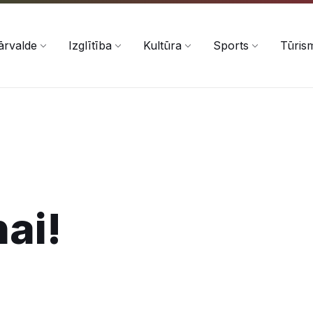
ārvalde
Izglītība
Kultūra
Sports
Tūris
ai!