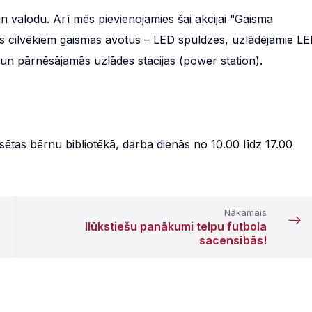
n valodu. Arī mēs pievienojamies šai akcijai “Gaisma
as cilvēkiem gaismas avotus – LED spuldzes, uzlādējamie L
 un pārnēsājamās uzlādes stacijas (power station).
sētas bērnu bibliotēkā, darba dienās no 10.00 līdz 17.00
Nākamais
Ilūkstiešu panākumi telpu futbola
sacensībās!