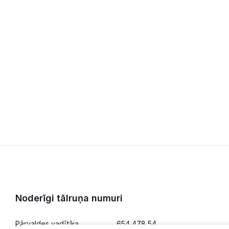
Noderīgi tālruņa numuri
Pārvaldes vadītāja
654 478 54