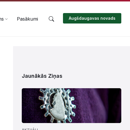
Augšdaugavas novads
ms
Pasākumi
Jaunākās Ziņas
AKTUĀLI