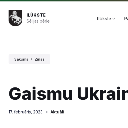
Pāriet
Skip
Skip
+371 654 478 50
pasts@ilukste.lv
uz
to
to
saturu
main
footer
ILŪKSTE
navigation
Ilūkste
P
Sēlijas pērle
Sākums
Ziņas
Gaismu Ukrain
17. februāris, 2023.
Aktuāli