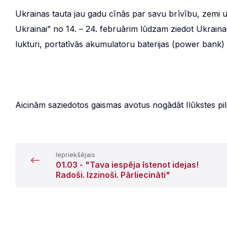
Ukrainas tauta jau gadu cīnās par savu brīvību, zemi u
Ukrainai” no 14. – 24. februārim lūdzam ziedot Ukrain
lukturi, portatīvās akumulatoru baterijas (power bank)
Aicinām saziedotos gaismas avotus nogādāt Ilūkstes pil
Iepriekšējais
01.03 - "Tava iespēja īstenot idejas!
Radoši. Izzinoši. Pārliecināti"