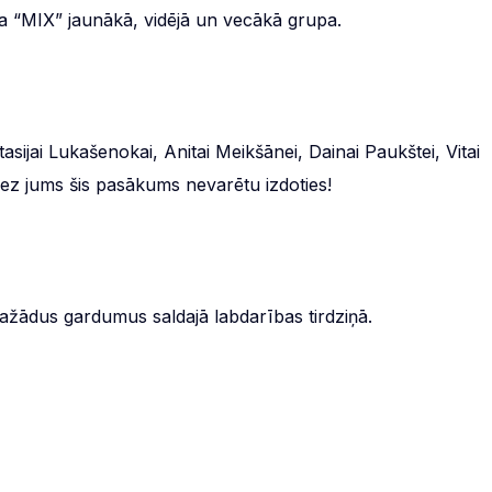
 “MIX” jaunākā, vidējā un vecākā grupa.
stasijai Lukašenokai, Anitai Meikšānei, Dainai Paukštei, Vitai
Bez jums šis pasākums nevarētu izdoties!
ažādus gardumus saldajā labdarības tirdziņā.