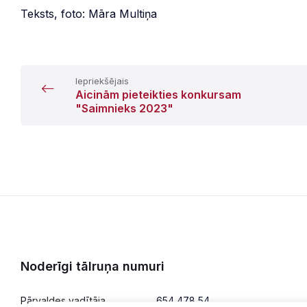
Teksts, foto: Māra Multiņa
Iepriekšējais
Aicinām pieteikties konkursam
"Saimnieks 2023"
Noderīgi tālruņa numuri
Pārvaldes vadītāja
654 478 54