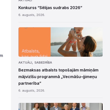
AKTUĀLI
Konkurss “Sēlijas sudrabs 2026”
6. augusts, 2026.
am
,
AKTUĀLI
SABIEDRĪBA
Bezmaksas atbalsts topošajām māmiņām
mājvizīšu programmā „Vecmāšu–ģimeņu
partnerība”
6. augusts, 2026.