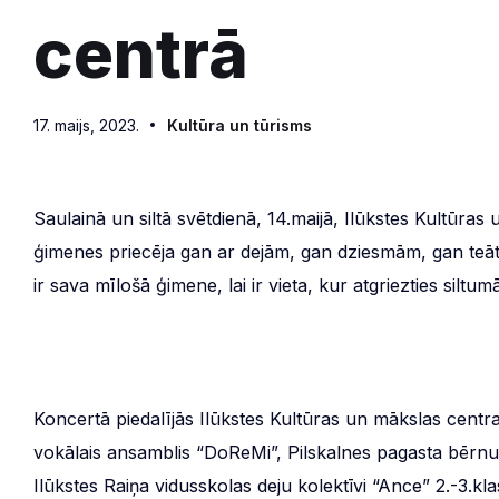
centrā
17. maijs, 2023.
Kultūra un tūrisms
Saulainā un siltā svētdienā, 14.maijā, Ilūkstes Kultūra
ģimenes priecēja gan ar dejām, gan dziesmām, gan teā
ir sava mīlošā ģimene, lai ir vieta, kur atgriezties siltu
Koncertā piedalījās Ilūkstes Kultūras un mākslas centr
vokālais ansamblis “DoReMi”, Pilskalnes pagasta bērnu
Ilūkstes Raiņa vidusskolas deju kolektīvi “Ance” 2.-3.kla