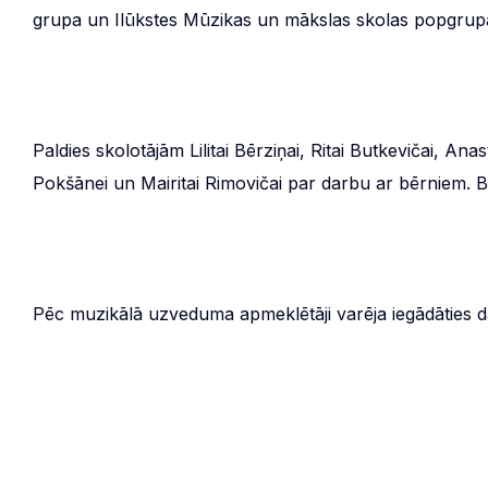
grupa un Ilūkstes Mūzikas un mākslas skolas popgrupa
Paldies skolotājām Lilitai Bērziņai, Ritai Butkevičai, Ana
Pokšānei un Mairitai Rimovičai par darbu ar bērniem. 
Pēc muzikālā uzveduma apmeklētāji varēja iegādāties d