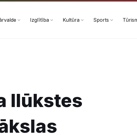
ārvalde
Izglītība
Kultūra
Sports
Tūris
 Ilūkstes
ākslas