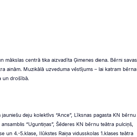
s un mākslas centrā tika aizvadīta Ģimenes diena. Bērni savas
tra ainām. Muzikālā uzveduma vēstījums – lai katram bērn
mā un drošībā.
a jauniešu deju kolektīvs “Ance”, Līksnas pagasta KN bērnu
 ansamblis “Uguntiņas”, Šēderes KN bērnu teātra pulciņš,
se un 4.-5.klase, Ilūkstes Raiņa vidusskolas 1.klases teātra