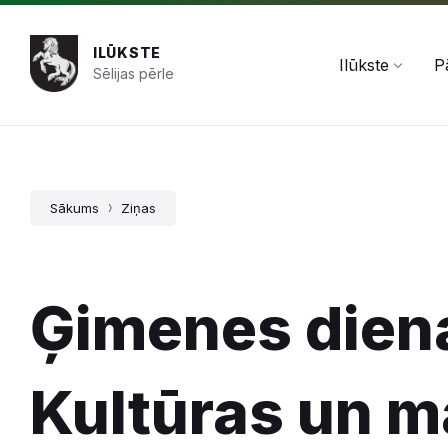
Pāriet
Skip
Skip
+371 654 478 50
pasts@ilukste.lv
uz
to
to
saturu
main
footer
ILŪKSTE
navigation
Ilūkste
P
Sēlijas pērle
Sākums
Ziņas
Ģimenes diena
Kultūras un m