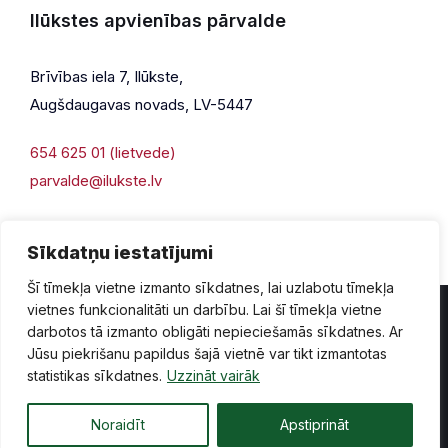
Ilūkstes apvienības pārvalde
Brīvības iela 7, Ilūkste,
Augšdaugavas novads, LV-5447
654 625 01 (lietvede)
parvalde@ilukste.lv
Sīkdatņu iestatījumi
Šī tīmekļa vietne izmanto sīkdatnes, lai uzlabotu tīmekļa
vietnes funkcionalitāti un darbību. Lai šī tīmekļa vietne
darbotos tā izmanto obligāti nepieciešamās sīkdatnes. Ar
Jūsu piekrišanu papildus šajā vietnē var tikt izmantotas
Privātuma politika
Piekļūstamība
Lapas karte
statistikas sīkdatnes.
Uzzināt vairāk
Vecā mājaslapas versija
Noraidīt
Apstiprināt
© 2026 Ilūkste, publicētā satura visas tiesības aizsargātas.