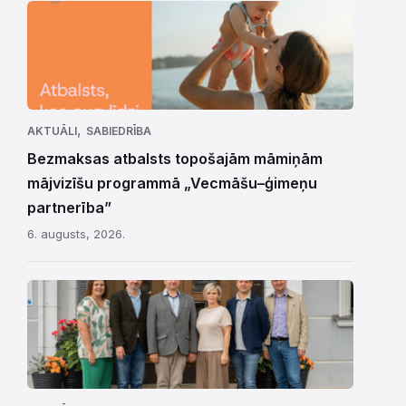
,
AKTUĀLI
SABIEDRĪBA
Bezmaksas atbalsts topošajām māmiņām
mājvizīšu programmā „Vecmāšu–ģimeņu
partnerība”
6. augusts, 2026.