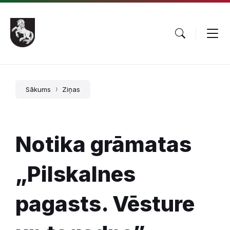
Pāriet
Skip
Skip
uz
to
to
saturu
main
footer
navigation
Sākums
Ziņas
Notika grāmatas
„Pilskalnes
pagasts. Vēsture