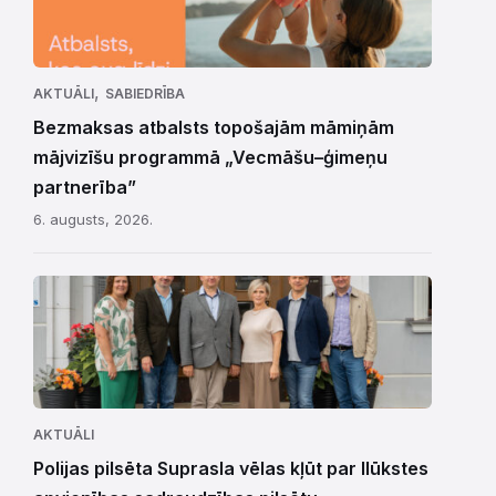
,
AKTUĀLI
SABIEDRĪBA
Bezmaksas atbalsts topošajām māmiņām
mājvizīšu programmā „Vecmāšu–ģimeņu
partnerība”
6. augusts, 2026.
AKTUĀLI
Polijas pilsēta Suprasla vēlas kļūt par Ilūkstes