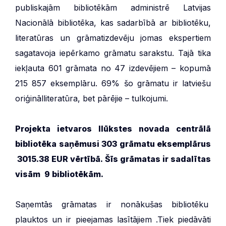
publiskajām bibliotēkām administrē Latvijas
Nacionālā bibliotēka, kas sadarbībā ar bibliotēku,
literatūras un grāmatizdevēju jomas ekspertiem
sagatavoja iepērkamo grāmatu sarakstu. Tajā tika
iekļauta 601 grāmata no 47 izdevējiem – kopumā
215 857 eksemplāru. 69% šo grāmatu ir latviešu
oriģinālliteratūra, bet pārējie – tulkojumi.
Projekta ietvaros Ilūkstes novada centrālā
bibliotēka saņēmusi 303 grāmatu eksemplārus
3015.38 EUR vērtībā. Šīs grāmatas ir sadalītas
visām 9 bibliotēkām.
Saņemtās grāmatas ir nonākušas bibliotēku
plauktos un ir pieejamas lasītājiem .Tiek piedāvāti