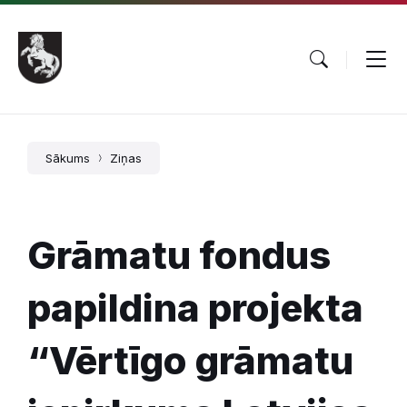
Pāriet
Skip
Skip
uz
to
to
saturu
main
footer
navigation
Sākums
Ziņas
Grāmatu fondus
papildina projekta
“Vērtīgo grāmatu