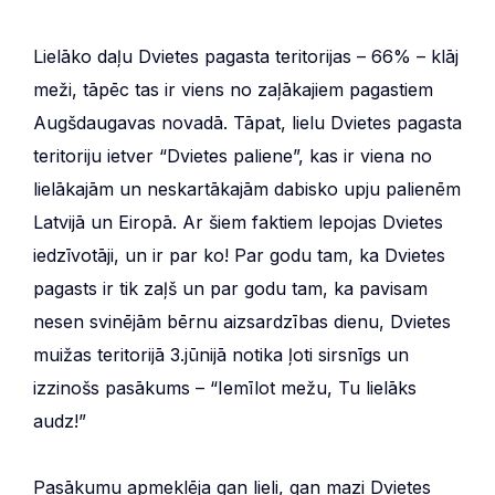
Lielāko daļu Dvietes pagasta teritorijas – 66% – klāj
meži, tāpēc tas ir viens no zaļākajiem pagastiem
Augšdaugavas novadā. Tāpat, lielu Dvietes pagasta
teritoriju ietver “Dvietes paliene”, kas ir viena no
lielākajām un neskartākajām dabisko upju palienēm
Latvijā un Eiropā. Ar šiem faktiem lepojas Dvietes
iedzīvotāji, un ir par ko! Par godu tam, ka Dvietes
pagasts ir tik zaļš un par godu tam, ka pavisam
nesen svinējām bērnu aizsardzības dienu, Dvietes
muižas teritorijā 3.jūnijā notika ļoti sirsnīgs un
izzinošs pasākums – “Iemīlot mežu, Tu lielāks
audz!”
Pasākumu apmeklēja gan lieli, gan mazi Dvietes