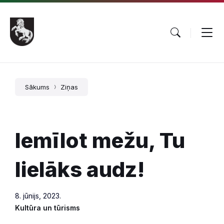
Pāriet
Skip
Skip
uz
to
to
saturu
main
footer
navigation
Sākums
Ziņas
Iemīlot mežu, Tu
lielāks audz!
8. jūnijs, 2023.
Kultūra un tūrisms