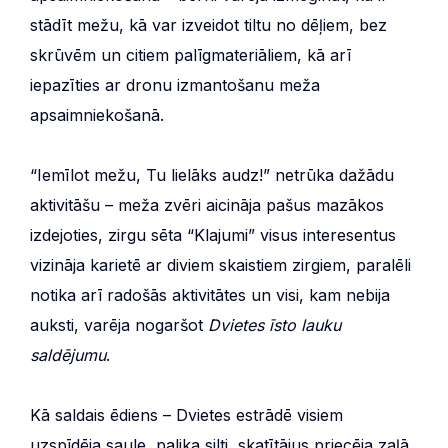
stādīt mežu, kā var izveidot tiltu no dēļiem, bez
skrūvēm un citiem palīgmateriāliem, kā arī
iepazīties ar dronu izmantošanu meža
apsaimniekošanā.
“Iemīlot mežu, Tu lielāks audz!” netrūka dažādu
aktivitāšu – meža zvēri aicināja pašus mazākos
izdejoties, zirgu sēta “Klajumi” visus interesentus
vizināja karietē ar diviem skaistiem zirgiem, paralēli
notika arī radošās aktivitātes un visi, kam nebija
auksti, varēja nogaršot
Dvietes īsto lauku
saldējumu
.
Kā saldais ēdiens – Dvietes estrādē visiem
uzspīdēja saule, palika silti, skatītājus priecēja zaļā