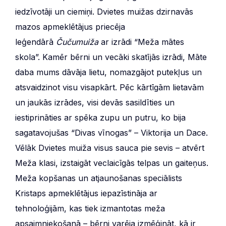
iedzīvotāji un ciemiņi. Dvietes muižas dzirnavās
mazos apmeklētājus priecēja
leģendārā
Čučumuiža
ar izrādi “Meža mātes
skola”. Kamēr bērni un vecāki skatījās izrādi, Māte
daba mums dāvāja lietu, nomazgājot putekļus un
atsvaidzinot visu visapkārt. Pēc kārtīgām lietavām
un jaukās izrādes, visi devās sasildīties un
iestiprināties ar spēka zupu un putru, ko bija
sagatavojušas “Divas vīnogas” – Viktorija un Dace.
Vēlāk Dvietes muiža visus sauca pie sevis – atvērt
Meža klasi, izstaigāt veclaicīgās telpas un gaiteņus.
Meža kopšanas un atjaunošanas speciālists
Kristaps apmeklētājus iepazīstināja ar
tehnoloģijām, kas tiek izmantotas meža
apsaimniekošanā – bērni varēja izmēģināt, kā ir