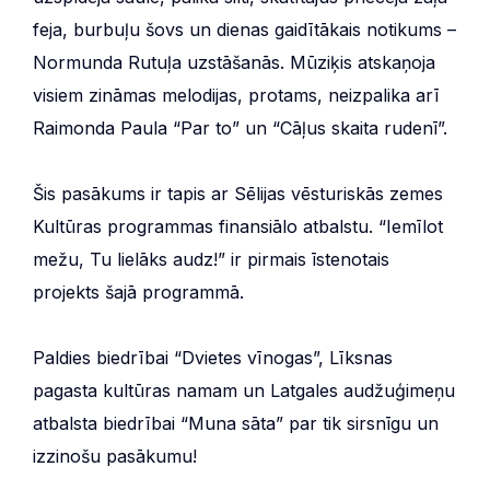
feja, burbuļu šovs un dienas gaidītākais notikums –
Normunda Rutuļa uzstāšanās. Mūziķis atskaņoja
visiem zināmas melodijas, protams, neizpalika arī
Raimonda Paula “Par to” un “Cāļus skaita rudenī”.
Šis pasākums ir tapis ar Sēlijas vēsturiskās zemes
Kultūras programmas finansiālo atbalstu. “Iemīlot
mežu, Tu lielāks audz!” ir pirmais īstenotais
projekts šajā programmā.
Paldies biedrībai “Dvietes vīnogas”, Līksnas
pagasta kultūras namam un Latgales audžuģimeņu
atbalsta biedrībai “Muna sāta” par tik sirsnīgu un
izzinošu pasākumu!