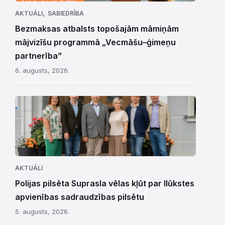
,
AKTUĀLI
SABIEDRĪBA
Bezmaksas atbalsts topošajām māmiņām
mājvizīšu programmā „Vecmāšu–ģimeņu
partnerība”
6. augusts, 2026.
AKTUĀLI
Polijas pilsēta Suprasla vēlas kļūt par Ilūkstes
apvienības sadraudzības pilsētu
5. augusts, 2026.