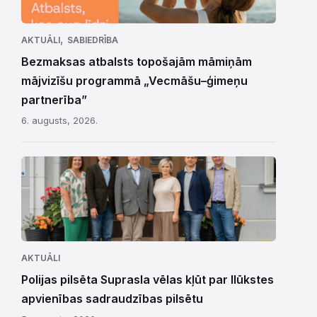
,
AKTUĀLI
SABIEDRĪBA
Bezmaksas atbalsts topošajām māmiņām
mājvizīšu programmā „Vecmāšu–ģimeņu
partnerība”
6. augusts, 2026.
AKTUĀLI
Polijas pilsēta Suprasla vēlas kļūt par Ilūkstes
apvienības sadraudzības pilsētu