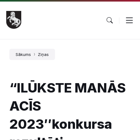
Pāriet
Skip
Skip
uz
to
to
saturu
main
footer
navigation
Sākums
Ziņas
“ILŪKSTE MANĀS
ACĪS
2023″konkursa