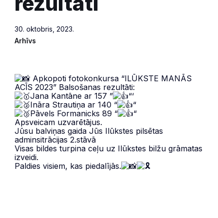
rezultāti
30. oktobris, 2023.
Arhīvs
Apkopoti fotokonkursa “ILŪKSTE MANĀS
ACĪS 2023” Balsošanas rezultāti:
Jana Kantāne ar 1️57 ”
“‘
Ināra Strautiņa ar 140 “
“
Pāvels Formanicks 89 “
“
Apsveicam uzvarētājus.
Jūsu balviņas gaida Jūs Ilūkstes pilsētas
adminsitrācijas 2.stāvā
Visas bildes turpina ceļu uz Ilūkstes bilžu grāmatas
izveidi.
Paldies visiem, kas piedalījās.