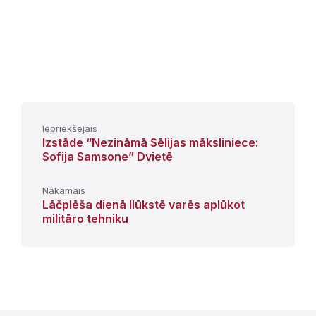
Iepriekšējais
Izstāde “Nezināmā Sēlijas māksliniece:
Sofija Samsone” Dvietē
Nākamais
Lāčplēša dienā Ilūkstē varēs aplūkot
militāro tehniku