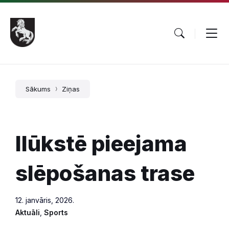
Pāriet
Skip
Skip
uz
to
to
saturu
main
footer
navigation
Sākums
Ziņas
Ilūkstē pieejama
slēpošanas trase
12. janvāris, 2026.
Aktuāli
,
Sports