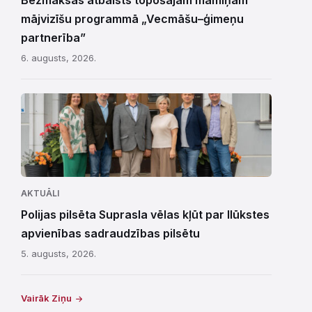
Bezmaksas atbalsts topošajām māmiņām
mājvizīšu programmā „Vecmāšu–ģimeņu
partnerība”
6. augusts, 2026.
AKTUĀLI
Polijas pilsēta Suprasla vēlas kļūt par Ilūkstes
apvienības sadraudzības pilsētu
5. augusts, 2026.
Vairāk Ziņu