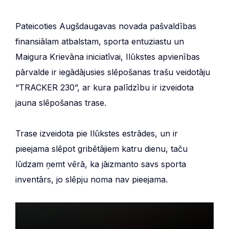
Pateicoties Augšdaugavas novada pašvaldības
finansiālam atbalstam, sporta entuziastu un
Maigura Krievāna iniciatīvai, Ilūkstes apvienības
pārvalde ir iegādājusies slēpošanas trašu veidotāju
“TRACKER 230”, ar kura palīdzību ir izveidota
jauna slēpošanas trase.
Trase izveidota pie Ilūkstes estrādes, un ir
pieejama slēpot gribētājiem katru dienu, taču
lūdzam ņemt vērā, ka jāizmanto savs sporta
inventārs, jo slēpju noma nav pieejama.