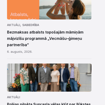
,
AKTUĀLI
SABIEDRĪBA
Bezmaksas atbalsts topošajām māmiņām
mājvizīšu programmā „Vecmāšu–ģimeņu
partnerība”
6. augusts, 2026.
AKTUĀLI
Polijas pilsēta Suprasla vēlas kļūt par Ilūkstes