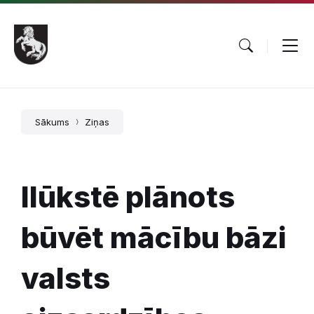
Pāriet
Skip
Skip
uz
to
to
saturu
main
footer
navigation
Sākums
Ziņas
Ilūkstē plānots
būvēt mācību bāzi
valsts