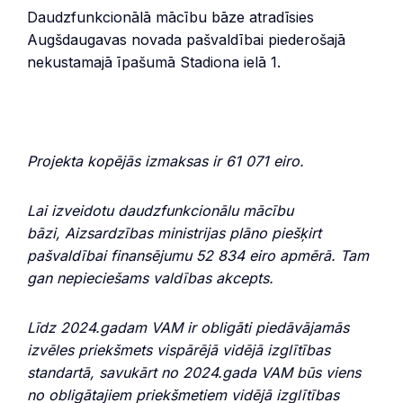
Daudzfunkcionālā mācību bāze atradīsies
Augšdaugavas novada pašvaldībai piederošajā
nekustamajā īpašumā Stadiona ielā 1.
Projekta kopējās izmaksas ir 61 071 eiro.
Lai izveidotu daudzfunkcionālu mācību
bāzi, Aizsardzības ministrijas plāno piešķirt
pašvaldībai finansējumu 52 834 eiro apmērā. Tam
gan nepieciešams valdības akcepts.
Līdz 2024.gadam VAM ir obligāti piedāvājamās
izvēles priekšmets vispārējā vidējā izglītības
standartā, savukārt no 2024.gada VAM būs viens
no obligātajiem priekšmetiem vidējā izglītības