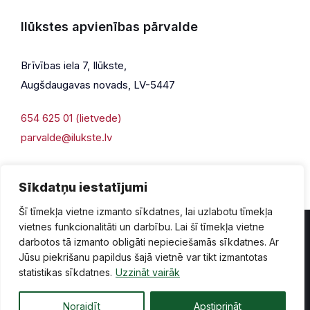
Ilūkstes apvienības pārvalde
Brīvības iela 7, Ilūkste,
Augšdaugavas novads, LV-5447
654 625 01 (lietvede)
parvalde@ilukste.lv
Sīkdatņu iestatījumi
Šī tīmekļa vietne izmanto sīkdatnes, lai uzlabotu tīmekļa
vietnes funkcionalitāti un darbību. Lai šī tīmekļa vietne
darbotos tā izmanto obligāti nepieciešamās sīkdatnes. Ar
Jūsu piekrišanu papildus šajā vietnē var tikt izmantotas
Privātuma politika
Piekļūstamība
Lapas karte
statistikas sīkdatnes.
Uzzināt vairāk
Vecā mājaslapas versija
Noraidīt
Apstiprināt