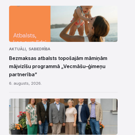
,
AKTUĀLI
SABIEDRĪBA
Bezmaksas atbalsts topošajām māmiņām
mājvizīšu programmā „Vecmāšu–ģimeņu
partnerība”
6. augusts, 2026.