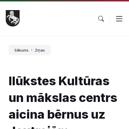
Pāriet
Skip
Skip
uz
to
to
saturu
main
footer
navigation
Sākums
Ziņas
Ilūkstes Kultūras
un mākslas centrs
aicina bērnus uz