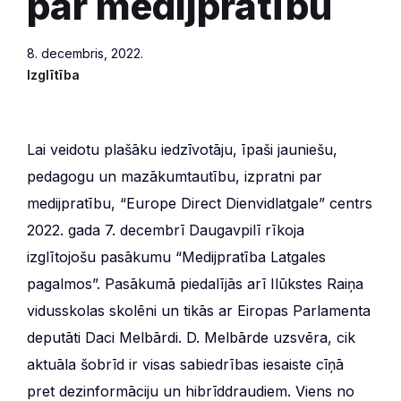
par medijpratību
8. decembris, 2022.
Izglītība
Lai veidotu plašāku iedzīvotāju, īpaši jauniešu,
pedagogu un mazākumtautību, izpratni par
medijpratību, “Europe Direct Dienvidlatgale” centrs
2022. gada 7. decembrī Daugavpilī rīkoja
izglītojošu pasākumu “Medijpratība Latgales
pagalmos”. Pasākumā piedalījās arī Ilūkstes Raiņa
vidusskolas skolēni un tikās ar Eiropas Parlamenta
deputāti Daci Melbārdi. D. Melbārde uzsvēra, cik
aktuāla šobrīd ir visas sabiedrības iesaiste cīņā
pret dezinformāciju un hibrīddraudiem. Viens no