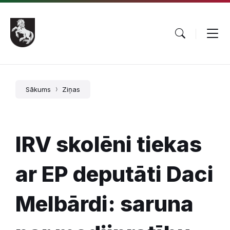
Pāriet
Skip
Skip
uz
to
to
saturu
main
footer
navigation
Sākums
Ziņas
IRV skolēni tiekas
ar EP deputāti Daci
Melbārdi: saruna