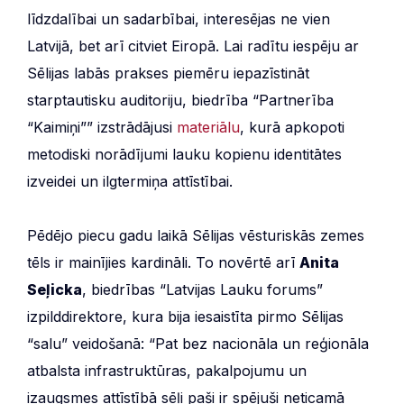
līdzdalībai un sadarbībai, interesējas ne vien
Latvijā, bet arī citviet Eiropā. Lai radītu iespēju ar
Sēlijas labās prakses piemēru iepazīstināt
starptautisku auditoriju, biedrība “Partnerība
“Kaimiņi”” izstrādājusi
materiālu
, kurā apkopoti
metodiski norādījumi lauku kopienu identitātes
izveidei un ilgtermiņa attīstībai.
Pēdējo piecu gadu laikā Sēlijas vēsturiskās zemes
tēls ir mainījies kardināli. To novērtē arī
Anita
Seļicka
, biedrības “Latvijas Lauku forums”
izpilddirektore, kura bija iesaistīta pirmo Sēlijas
“salu” veidošanā: “Pat bez nacionāla un reģionāla
atbalsta infrastruktūras, pakalpojumu un
izaugsmes attīstībā sēļi paši ir spējuši neticamā