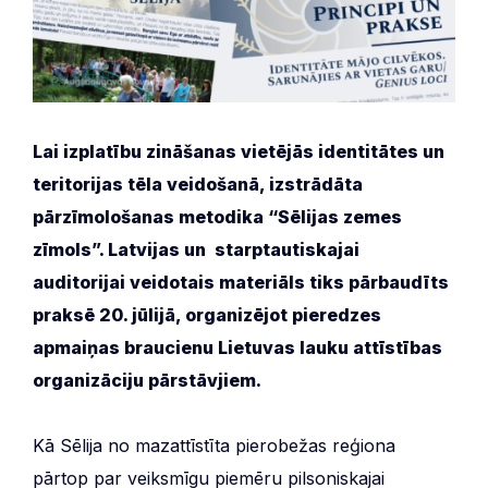
Lai izplatību zināšanas vietējās identitātes un
teritorijas tēla veidošanā, izstrādāta
pārzīmološanas metodika “Sēlijas zemes
zīmols”. Latvijas un starptautiskajai
auditorijai veidotais materiāls tiks pārbaudīts
praksē 20. jūlijā, organizējot pieredzes
apmaiņas braucienu Lietuvas lauku attīstības
organizāciju pārstāvjiem.
Kā Sēlija no mazattīstīta pierobežas reģiona
pārtop par veiksmīgu piemēru pilsoniskajai