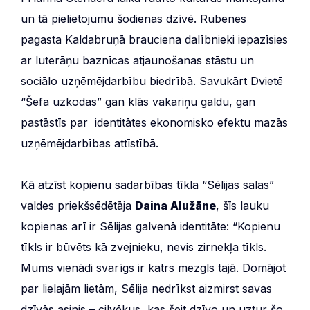
un tā pielietojumu šodienas dzīvē. Rubenes
pagasta Kaldabruņā brauciena dalībnieki iepazīsies
ar luterāņu baznīcas atjaunošanas stāstu un
sociālo uzņēmējdarbību biedrībā. Savukārt Dvietē
“Šefa uzkodas” gan klās vakariņu galdu, gan
pastāstīs par identitātes ekonomisko efektu mazās
uzņēmējdarbības attīstībā.
Kā atzīst kopienu sadarbības tīkla “Sēlijas salas”
valdes priekšsēdētāja
Daina Alužāne
, šīs lauku
kopienas arī ir Sēlijas galvenā identitāte: “Kopienu
tīkls ir būvēts kā zvejnieku, nevis zirnekļa tīkls.
Mums vienādi svarīgs ir katrs mezgls tajā. Domājot
par lielajām lietām, Sēlija nedrīkst aizmirst savas
dzīvās asinis – cilvēkus, kas šeit dzīvo un uztur šo