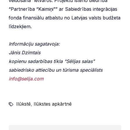
veidošanā” ietvaros. Projektu īsteno biedrība
“Partnerība “Kaimiņi”” ar Sabiedrības integrācijas
fonda finansiālu atbalstu no Latvijas valsts budžeta
līdzekļiem.
Informāciju sagatavoja:
Jānis Dzimtais
kopienu sadarbības tīkla “Sēlijas salas”
sabiedrisko attiecību un tūrisma speciālists
info@selija.com
Ilūkstē
,
Ilūkstes apkārtnē