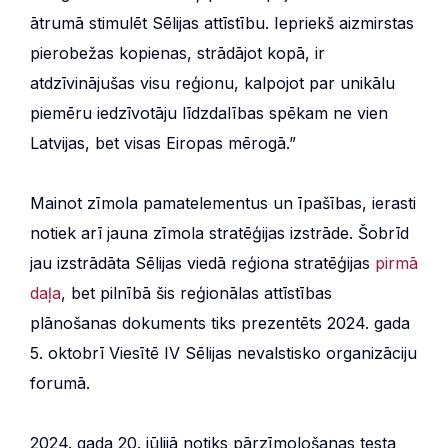
ātrumā stimulēt Sēlijas attīstību. Iepriekš aizmirstas
pierobežas kopienas, strādājot kopā, ir
atdzīvinājušas visu reģionu, kalpojot par unikālu
piemēru iedzīvotāju līdzdalības spēkam ne vien
Latvijas, bet visas Eiropas mērogā.”
Mainot zīmola pamatelementus un īpašības, ierasti
notiek arī jauna zīmola stratēģijas izstrāde. Šobrīd
jau izstrādāta Sēlijas viedā reģiona stratēģijas
pirmā
daļa
, bet pilnībā šis reģionālas attīstības
plānošanas dokuments tiks prezentēts 2024. gada
5. oktobrī Viesītē IV Sēlijas nevalstisko organizāciju
forumā.
2024. gada 20. jūlijā notiks pārzīmološanas testa