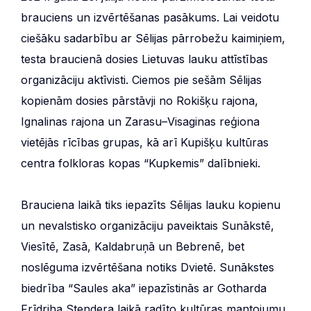
brauciens un izvērtēšanas pasākums. Lai veidotu
ciešāku sadarbību ar Sēlijas pārrobežu kaimiņiem,
testa braucienā dosies Lietuvas lauku attīstības
organizāciju aktīvisti. Ciemos pie sešām Sēlijas
kopienām dosies pārstāvji no Rokišķu rajona,
Ignalinas rajona un Zarasu–Visaginas reģiona
vietējās rīcības grupas, kā arī Kupišķu kultūras
centra folkloras kopas “Kupkemis” dalībnieki.
Brauciena laikā tiks iepazīts Sēlijas lauku kopienu
un nevalstisko organizāciju paveiktais Sunākstē,
Viesītē, Zasā, Kaldabruņā un Bebrenē, bet
noslēguma izvērtēšana notiks Dvietē. Sunākstes
biedrība “Saules aka” iepazīstinās ar Gotharda
Frīdriha Stendera laikā radīto kultūras mantojumu