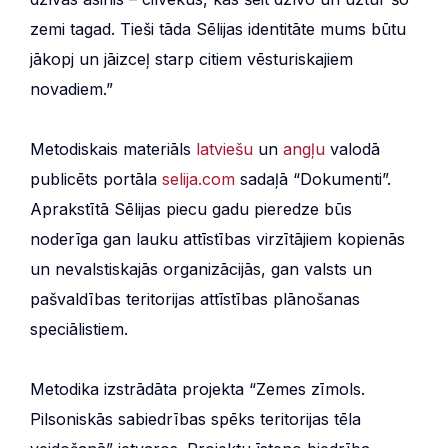
zemi tagad. Tieši tāda Sēlijas identitāte mums būtu
jākopj un jāizceļ starp citiem vēsturiskajiem
novadiem.”
Metodiskais materiāls
latviešu
un
angļu
valodā
publicēts portāla
selija
.com
sadaļā “Dokumenti”.
Aprakstītā Sēlijas piecu gadu pieredze būs
noderīga gan lauku attīstības virzītājiem kopienās
un nevalstiskajās organizācijās, gan valsts un
pašvaldības teritorijas attīstības plānošanas
speciālistiem.
Metodika izstrādāta projekta “Zemes zīmols.
Pilsoniskās sabiedrības spēks teritorijas tēla