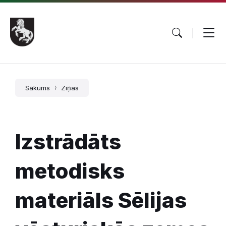
Pāriet
Skip
Skip
uz
to
to
saturu
main
footer
navigation
Sākums
Ziņas
Izstrādāts
metodisks
materiāls Sēlijas