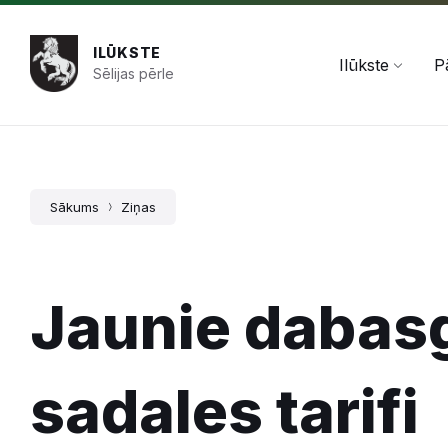
Pāriet
Skip
Skip
+371 654 478 50
pasts@ilukste.lv
uz
to
to
saturu
main
footer
ILŪKSTE
navigation
Ilūkste
P
Sēlijas pērle
Sākums
Ziņas
Jaunie dabas
sadales tarifi