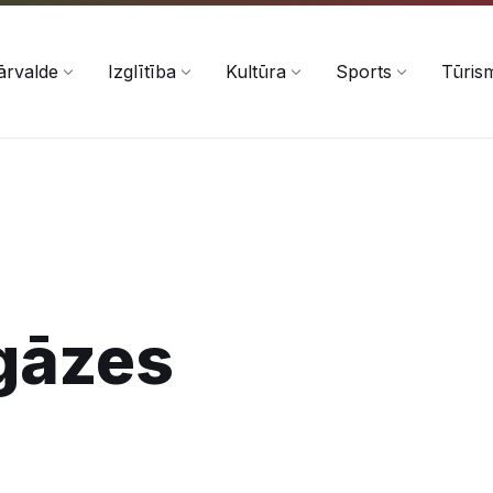
ārvalde
Izglītība
Kultūra
Sports
Tūris
gāzes