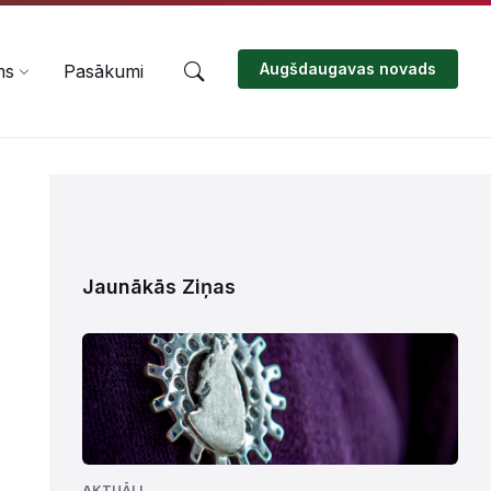
Augšdaugavas novads
ms
Pasākumi
Jaunākās Ziņas
AKTUĀLI