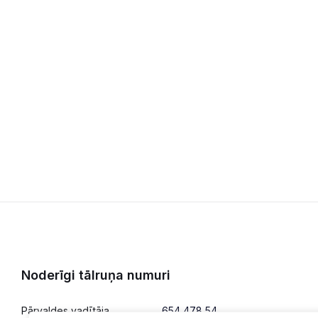
Noderīgi tālruņa numuri
Pārvaldes vadītāja
654 478 54