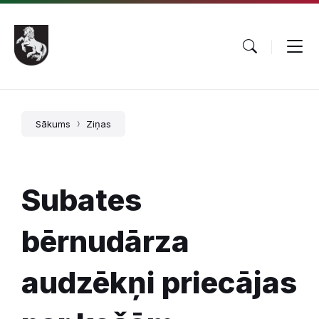
Pāriet
Skip
Skip
uz
to
to
saturu
main
footer
navigation
Sākums
Ziņas
Subates
bērnudārza
audzēkņi priecājas