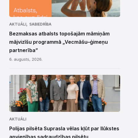
,
AKTUĀLI
SABIEDRĪBA
Bezmaksas atbalsts topošajām māmiņām
mājvizīšu programmā „Vecmāšu–ģimeņu
partnerība”
6. augusts, 2026.
AKTUĀLI
Polijas pilsēta Suprasla vēlas kļūt par Ilūkstes
apvienības sadraudzības pilsētu