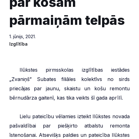
par košām
pārmaiņām telpās
1. jūnijs, 2021.
Izglītība
***
Ilūkstes pirmsskolas izglītības iestādes
„Zvaniņš” Subates filiāles kolektīvs no sirds
priecājas par jaunu, skaistu un košu remontu
bērnudārza gaitenī, kas tika veikts šī gada aprīlī.
***
Lielu pateicību vēlamies izteikt Ilūkstes novada
pašvaldībai par piešķirto atbalstu remonta
īstenošanai. Atsevišķs paldies un pateicība Ilūkstes