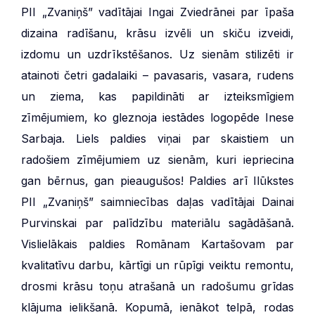
PII „Zvaniņš” vadītājai Ingai Zviedrānei par īpaša
dizaina radīšanu, krāsu izvēli un skiču izveidi,
izdomu un uzdrīkstēšanos. Uz sienām stilizēti ir
atainoti četri gadalaiki – pavasaris, vasara, rudens
un ziema, kas papildināti ar izteiksmīgiem
zīmējumiem, ko gleznoja iestādes logopēde Inese
Sarbaja. Liels paldies viņai par skaistiem un
radošiem zīmējumiem uz sienām, kuri iepriecina
gan bērnus, gan pieaugušos! Paldies arī Ilūkstes
PII „Zvaniņš” saimniecības daļas vadītājai Dainai
Purvinskai par palīdzību materiālu sagādāšanā.
Vislielākais paldies Romānam Kartašovam par
kvalitatīvu darbu, kārtīgi un rūpīgi veiktu remontu,
drosmi krāsu toņu atrašanā un radošumu grīdas
klājuma ielikšanā. Kopumā, ienākot telpā, rodas