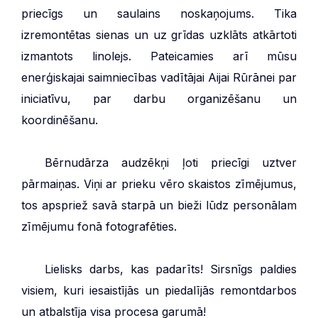
priecīgs un saulains noskaņojums. Tika
izremontētas sienas un uz grīdas uzklāts atkārtoti
izmantots linolejs. Pateicamies arī mūsu
enerģiskajai saimniecības vadītājai Aijai Rūrānei par
iniciatīvu, par darbu organizēšanu un
koordinēšanu.
***
Bērnudārza audzēkņi ļoti priecīgi uztver
pārmaiņas. Viņi ar prieku vēro skaistos zīmējumus,
tos apspriež savā starpā un bieži lūdz personālam
zīmējumu fonā fotografēties.
***
Lielisks darbs, kas padarīts! Sirsnīgs paldies
visiem, kuri iesaistījās un piedalījās remontdarbos
un atbalstīja visa procesa garumā!